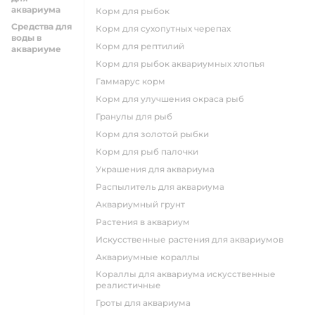
аквариума
корм для рыбок
Средства для
корм для сухопутных черепах
воды в
корм для рептилий
аквариуме
корм для рыбок аквариумных хлопья
гаммарус корм
корм для улучшения окраса рыб
гранулы для рыб
корм для золотой рыбки
корм для рыб палочки
украшения для аквариума
распылитель для аквариума
аквариумный грунт
растения в аквариум
искусственные растения для аквариумов
аквариумные кораллы
кораллы для аквариума искусственные
реалистичные
гроты для аквариума