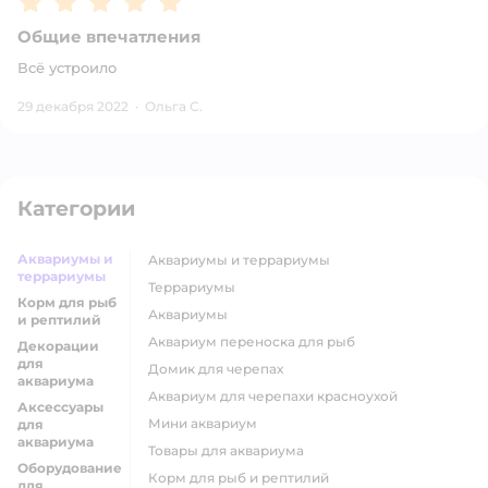
Общие впечатления
Всё устроило
29 декабря 2022
·
Ольга С.
Категории
Аквариумы и
аквариумы и террариумы
террариумы
террариумы
Корм для рыб
аквариумы
и рептилий
аквариум переноска для рыб
Декорации
для
домик для черепах
аквариума
аквариум для черепахи красноухой
Аксессуары
мини аквариум
для
аквариума
товары для аквариума
Оборудование
Корм для рыб и рептилий
для