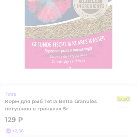
Tetra
Корм для рыб Tetra Betta Granules
Te
петушков в гранулах 5г
129 ₽
+
2,58