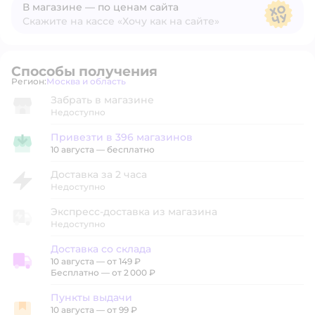
В магазине — по ценам сайта
Скажите на кассе «Хочу как на сайте»
В магазине — по ценам сайта
Способы получения
Регион:
Москва и область
Выбор адреса доставки.
Забрать в магазине
Недоступно
Привезти в 396 магазинов
Привезти в магазин
10 августа
—
бесплатно
Доставка за 2 часа
Недоступно
Экспресс-доставка из магазина
Недоступно
Доставка со склада
10 августа
—
от 149 ₽
Доставка со склада
Бесплатно — от 2 000 ₽
Пункты выдачи
10 августа
—
от 99 ₽
Пункты выдачи