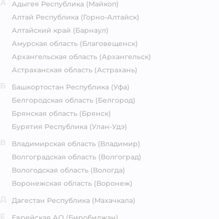
А
Адыгея Республика
(Майкоп)
Алтай Республика
(Горно-Алтайск)
Алтайский край
(Барнаул)
Амурская область
(Благовещенск)
Архангельская область
(Архангельск)
Астраханская область
(Астрахань)
Б
Башкортостан Республика
(Уфа)
Белгородская область
(Белгород)
Брянская область
(Брянск)
Бурятия Республика
(Улан-Удэ)
В
Владимирская область
(Владимир)
Волгоградская область
(Волгоград)
Вологодская область
(Вологда)
Воронежская область
(Воронеж)
Д
Дагестан Республика
(Махачкала)
Е
Еврейская АО
(Биробиджан)