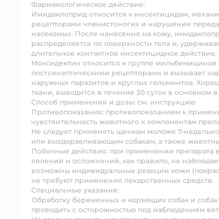
Фармакологическое действие:
Имидаклоприд относится к инсектицидам, механи
рецепторами членистоногих и нарушении передач
насекомых. После нанесения на кожу, имидаклопр
распределяется по поверхности тела и, удержива
длительное контактное инсектицидное действие.
Моксидектин относится к группе мильбемицинов 
постсинаптическими рецепторами и вызывает на
наружных паразитов и круглых гельминтов. Хорошо
ткани, выводится в течение 30 суток в основном
Способ применения и дозы: см. инструкцию
Противопоказания:
противопоказанием к примен
чувствительность животного к компонентам препа
Не следует применять щенкам моложе 7-недельн
или выздоравливающим собакам, а также животны
Побочные действия:
при применении препарата в
явлений и осложнений, как правило, не наблюдае
возможны индивидуальные реакции кожи (покрасн
не требуют применения лекарственных средств.
Специальные указания:
Обработку беременных и кормящих собак и собак 
проводить с осторожностью под наблюдением вет