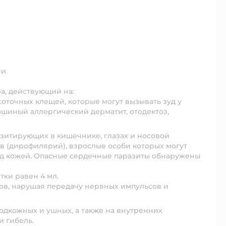
ии
а, действующий на:
соточных клещей, которые могут вызывать зуд у
лошиный аллергический дерматит, отодектоз,
азитирующих в кишечнике, глазах и носовой
ов (дирофилярий), взрослые особи которых могут
под кожей. Опасные сердечные паразиты обнаружены
ки равен 4 мл.
дов, нарушая передачу нервных импульсов и
одкожных и ушных, а также на внутренних
и гибель.