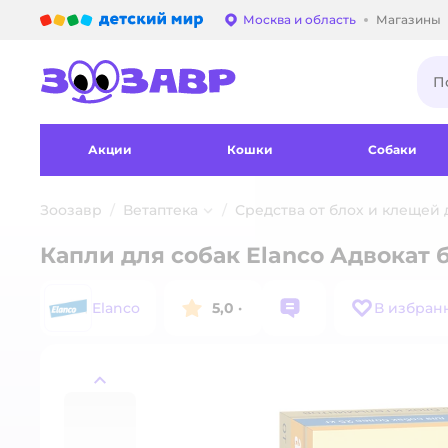
Детский мир
Москва и область
Магазины
Выбор адреса достав
Акции
Кошки
Собаки
Зоозавр
Ветаптека
Средства от блох и клещей
Капли для собак Elanco Адвокат 
Elanco
5,0
·
В избран
назад