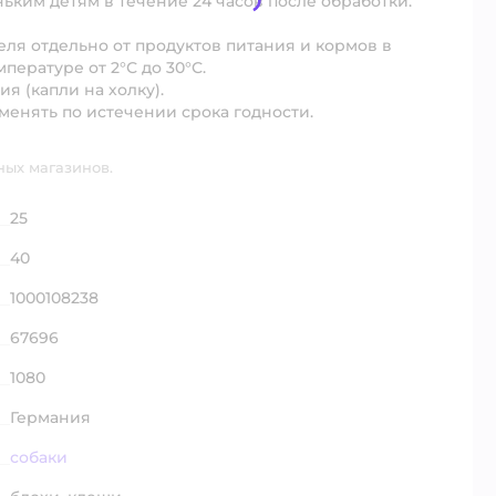
ньким детям в течение 24 часов после обработки.
еля отдельно от продуктов питания и кормов в
пературе от 2°С до 30°С.
я (капли на холку).
именять по истечении срока годности.
ных магазинов.
25
40
1000108238
67696
1080
Германия
собаки