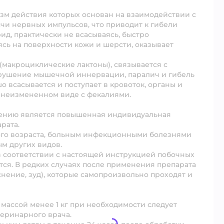
зм действия которых основан на взаимодействии с
и нервных импульсов, что приводит к гибели
ид, практически не всасываясь, быстро
ясь на поверхности кожи и шерсти, оказывает
(макроциклические лактоны), связывается с
рушение мышечной иннервации, паралич и гибель
 всасывается и поступает в кровоток, органы и
 в неизмененном виде с фекалиями.
ению является повышенная индивидуальная
рата.
ого возраста, больным инфекционными болезнями
м других видов.
 соответствии с настоящей инструкцией побочных
тся. В редких случаях после применения препарата
ение, зуд), которые самопроизвольно проходят и
массой менее 1 кг при необходимости следует
еринарного врача.