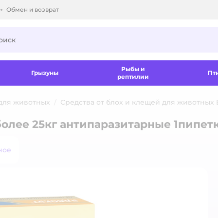
Обмен и возврат
ки.
Рыбы и
Грызуны
Пт
рептилии
 для животных
Средства от блох и клещей для животных 
более 25кг антипаразитарные 1пипет
ное