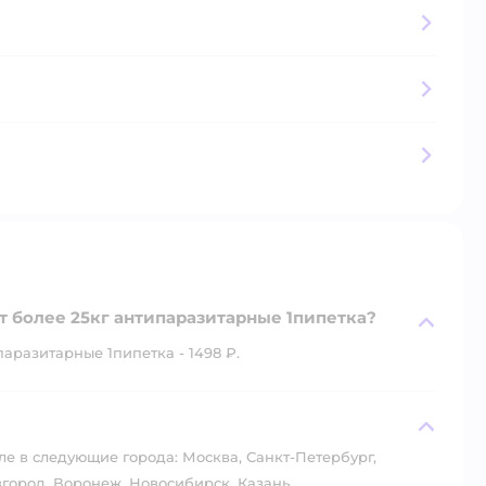
т более 25кг антипаразитарные 1пипетка?
аразитарные 1пипетка - 1498 ₽.
?
ле в следующие города: Москва, Санкт-Петербург,
город, Воронеж, Новосибирск, Казань.