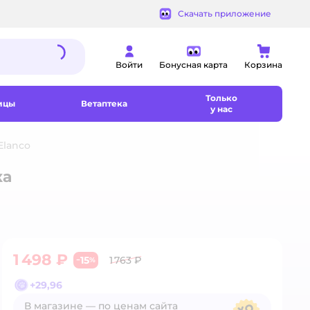
Скачать приложение
Войти
Бонусная карта
Корзина
Только
ицы
Ветаптека
у нас
Elanco
ка
1 498 ₽
15
1 763 ₽
−
%
+
29,96
В магазине — по ценам сайта