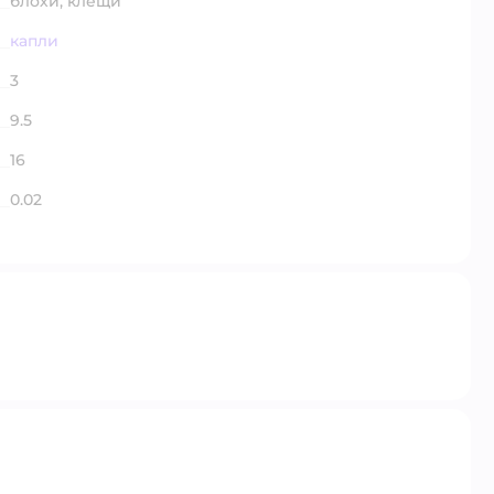
блохи,
клещи
капли
3
9.5
16
0.02