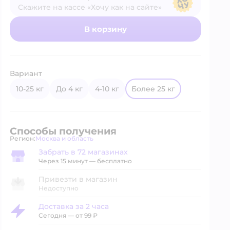
Скажите на кассе «Хочу как на сайте»
В магазине — по ценам сайта
В корзину
Вариант
10-25 кг
до 4 кг
4-10 кг
более 25 кг
Способы получения
Регион:
Москва и область
Выбор адреса доставки.
Забрать в 72 магазинах
Забрать в магазине
Через 15 минут — бесплатно
Привезти в магазин
Недоступно
Доставка за 2 часа
Доставка за 2 часа
Сегодня
—
от 99 ₽