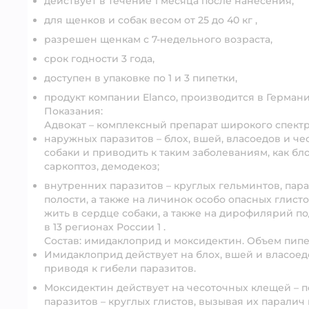
действует в течение 1 месяца после нанесения,
для щенков и собак весом от 25 до 40 кг ,
разрешен щенкам с 7-недельного возраста,
срок годности 3 года,
доступен в упаковке по 1 и 3 пипетки,
продукт компании Elanco, производится в Герман
Показания:
Адвокат – комплексный препарат широкого спектр
наружных паразитов – блох, вшей, власоедов и че
собаки и приводить к таким заболеваниям, как б
саркоптоз, демодекоз;
внутренних паразитов – круглых гельминтов, пар
полости, а также на личинок особо опасных глист
жить в сердце собаки, а также на дирофилярий 
в 13 регионах России 1 .
Состав:
имидаклоприд и моксидектин. Объем пипет
Имидаклоприд действует на блох, вшей и власое
приводя к гибели паразитов.
Моксидектин действует на чесоточных клещей – п
паразитов – круглых глистов, вызывая их паралич 