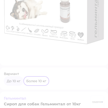
Вариант
до 10 кг
более 10 кг
Гельминтал
Сироп для собак Гельминтал от 10кг
Г