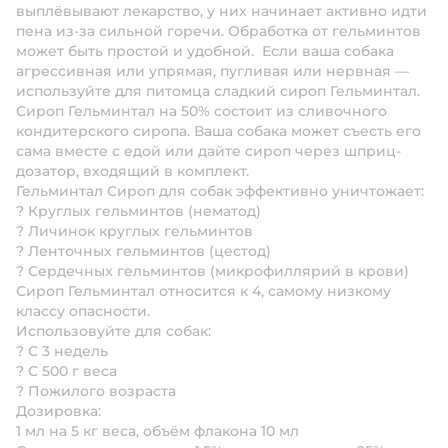
выплёвывают лекарство, у них начинает активно идти
пена из-за сильной горечи. Обработка от гельминтов
может быть простой и удобной. Если ваша собака
агрессивная или упрямая, пугливая или нервная —
используйте для питомца сладкий сироп Гельминтал.
Сироп Гельминтал на 50% состоит из сливочного
кондитерского сиропа. Ваша собака может съесть его
сама вместе с едой или дайте сироп через шприц-
дозатор, входящий в комплект.
Гельминтал Сироп для собак эффективно уничтожает:
? Круглых гельминтов (нематод)
? Личинок круглых гельминтов
? Ленточных гельминтов (цестод)
? Сердечных гельминтов (микрофиллярий в крови)
Сироп Гельминтал относится к 4, самому низкому
классу опасности.
Использовуйте для собак:
? С 3 недель
? С 500 г веса
? Пожилого возраста
Дозировка:
1 мл на 5 кг веса, объём флакона 10 мл