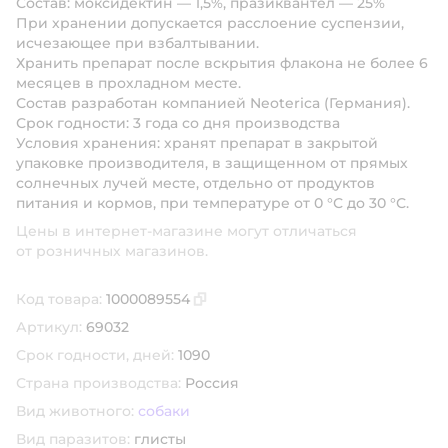
Состав
: моксидектин — 1,5%, празиквантел — 25%
При хранении допускается расслоение суспензии,
исчезающее при взбалтывании.
Хранить препарат после вскрытия флакона не более 6
месяцев в прохладном месте.
Состав разработан компанией Neoterica (Германия).
Срок годности
: 3 года со дня производства
Условия хранения
: хранят препарат в закрытой
упаковке производителя, в защищенном от прямых
солнечных лучей месте, отдельно от продуктов
питания и кормов, при температуре от 0 °С до 30 °С.
Цены в интернет-магазине могут отличаться
от розничных магазинов.
Код товара:
1000089554
Скопировать код товара
Артикул:
69032
Срок годности, дней:
1090
Страна производства:
Россия
Вид животного:
собаки
Вид паразитов:
глисты