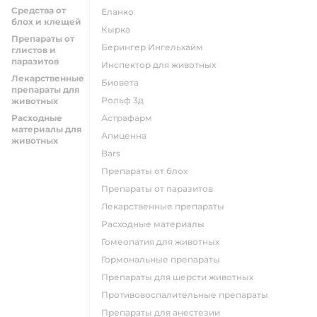
Средства от
Еланко
блох и клещей
Кырка
Препараты от
Берингер Ингельхайм
глистов и
паразитов
Инспектор для животных
Лекарственные
Биовета
препараты для
Рольф 3д
животных
Расходные
Астрафарм
материалы для
Апиценна
животных
Bars
Препараты от блох
Препараты от паразитов
Лекарственные препараты
Расходные материалы
Гомеопатия для животных
Гормональные препараты
Препараты для шерсти животных
Противовоспалительные препараты
Препараты для анестезии