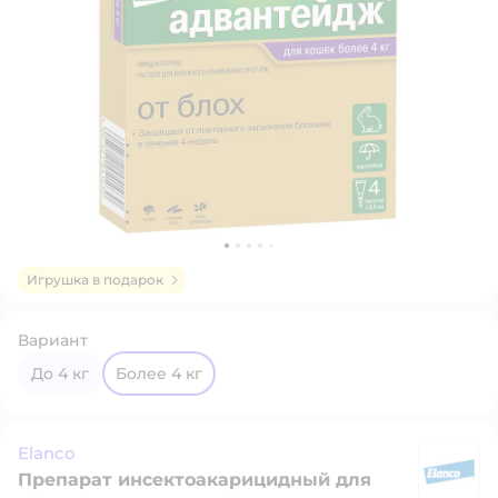
Игрушка в подарок
Вариант
до 4 кг
более 4 кг
Elanco
Препарат инсектоакарицидный для
El