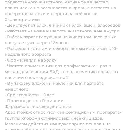
обработанного животного. Активное вещество
практически не всасывается в кровь, а остается на
поверхности кожи и шерсти вашей кошки.
Характеристики
· Действует от блох, личинок 1 блох, вшей, власоедов
· Работает на коже и шерсти животного, а не внутри
· Гибель паразитирующих на животном насекомых
наступает уже через 12 часов
· Разрешен котятам и декоративным кроликам с 10-
недельного возраста
· Форма: капли на холку
· Частота применения: для профилактики – раз в
месяц; для лечения БАД – по назначению врача; по
наличии блох – однократно 2
· В упаковку вложены наклейки для паспорта
животного
· Срок годности – 5 лет
· Произведено в Германии
Фармакологическое действие
Адвантейдж относится к инсектицидным препаратам
группы хлороникотиниловых инсектицидов.
Механизм действия имидаклоприда основан на
взаимодействии с ацетилхолиновыми рецепторами