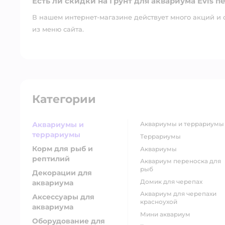
Есть ли скидки на Грунт для аквариума Evis п
В нашем интернет-магазине действует много акций и 
из меню сайта.
Категории
Аквариумы и
аквариумы и террариумы
террариумы
террариумы
Корм для рыб и
аквариумы
рептилий
аквариум переноска для
рыб
Декорации для
домик для черепах
аквариума
аквариум для черепахи
Аксессуары для
красноухой
аквариума
мини аквариум
Оборудование для