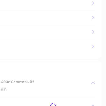
к 400г Салатовый?
 9 ₽.
?