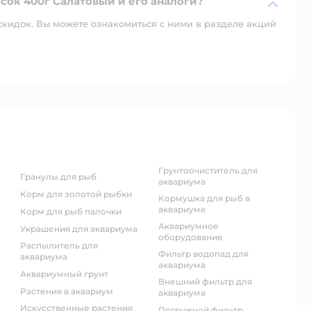
есок 400г Салатовый и его аналоги?
скидок. Вы можете ознакомиться с ними в разделе акций
грунтоочиститель для
гранулы для рыб
аквариума
корм для золотой рыбки
кормушка для рыб в
аквариуме
корм для рыб палочки
аквариумное
украшения для аквариума
оборудование
распылитель для
фильтр водопад для
аквариума
аквариума
аквариумный грунт
внешний фильтр для
растения в аквариум
аквариума
искусственные растения
погружной фильтр