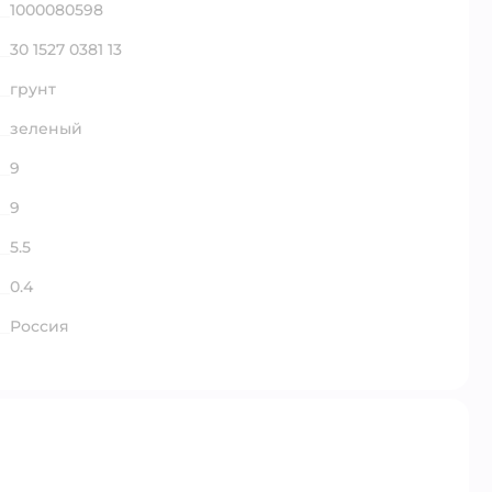
1000080598
30 1527 0381 13
грунт
зеленый
9
9
5.5
0.4
Россия