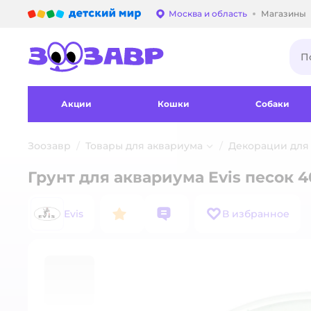
Детский мир
Москва и область
Магазины
Выбор адреса достав
Акции
Кошки
Собаки
Зоозавр
Товары для аквариума
Декорации для
Грунт для аквариума Evis песок 
Evis
В избранное