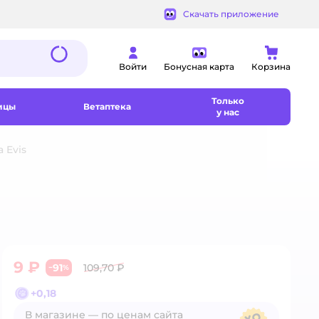
Скачать приложение
Войти
Бонусная карта
Корзина
Только
ицы
Ветаптека
у нас
 Evis
9 ₽
91
109,70 ₽
−
%
+
0,18
В магазине — по ценам сайта