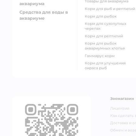
товары для аквариума
аквариума
Корм для рыб и рептилий
Средства для воды в
корм для рыбок
аквариуме
корм для сухопутных
черепах
корм для рептилий
корм для рыбок
аквариумных хлопья
гаммарус корм
корм для улучшения
окраса рыб
Зоомагазин
Лицензия
Как сделать 
Доставка и о
Обмен и возв