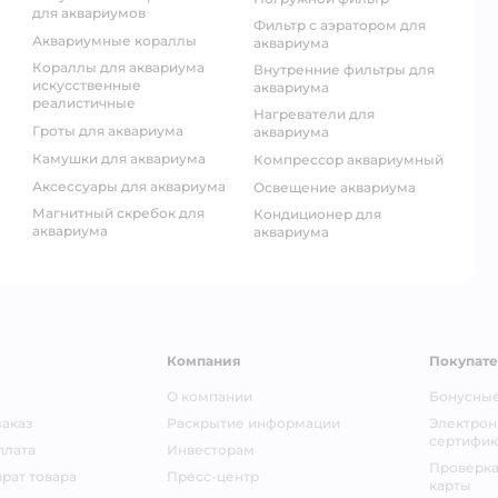
для аквариумов
фильтр с аэратором для
аквариумные кораллы
аквариума
кораллы для аквариума
внутренние фильтры для
искусственные
аквариума
реалистичные
нагреватели для
гроты для аквариума
аквариума
камушки для аквариума
компрессор аквариумный
аксессуары для аквариума
освещение аквариума
магнитный скребок для
кондиционер для
аквариума
аквариума
Компания
Покупат
О компании
Бонусные
заказ
Раскрытие информации
Электрон
сертифик
плата
Инвесторам
Проверка
рат товара
Пресс-центр
карты