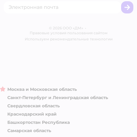
Промокоды
Сертификаты
Корм для собак
Вакансии
Бренды
Обратная связь
Одежда для собак
Контакты
Отзывы
Карта сайта
Ветаптека
© 2026 ООО «ДМ»
Блог
•
Правовые условия пользования сайтом
Магазины сети
Используем рекомендательные технологии
Москва и Московская область
Санкт-Петербург и Ленинградская область
Свердловская область
Краснодарский край
Башкортостан Республика
Самарская область