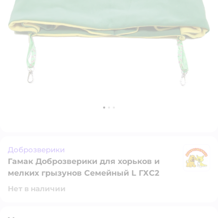
Доброзверики
Гамак Доброзверики для хорьков и
Д
мелких грызунов Семейный L ГХС2
Нет в наличии