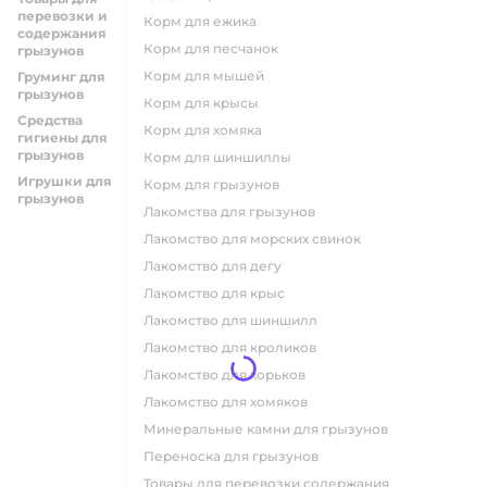
перевозки и
корм для ежика
содержания
корм для песчанок
грызунов
корм для мышей
Груминг для
грызунов
корм для крысы
Средства
корм для хомяка
гигиены для
грызунов
корм для шиншиллы
Игрушки для
корм для грызунов
грызунов
лакомства для грызунов
лакомство для морских свинок
лакомство для дегу
лакомство для крыс
лакомство для шиншилл
лакомство для кроликов
лакомство для хорьков
лакомство для хомяков
минеральные камни для грызунов
переноска для грызунов
товары для перевозки содержания