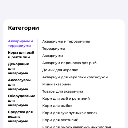
Категории
Аквариумы и
аквариумы и террариумы
террариумы
террариумы
Корм для рыб
аквариумы
и рептилий
аквариум переноска для рыб
Декорации
для
домик для черепах
аквариума
аквариум для черепахи красноухой
Аксессуары
мини аквариум
для
аквариума
товары для аквариума
Оборудование
Корм для рыб и рептилий
для
аквариума
корм для рыбок
Средства для
корм для сухопутных черепах
воды в
корм для рептилий
аквариуме
корм для рыбок аквариумных хлопья