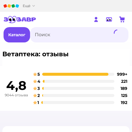
Детский мир
Ещё
Каталог
Ветаптека: отзывы
5
999+
о
оценка
4,8
4
221
о
оценка
3
189
о
оценка
9044 отзыва
2
125
о
оценка
1
192
о
оценка