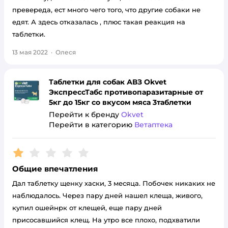
превереда, ест много чего того, что другие собаки не
едят. А здесь отказалась , плюс такая реакция на
таблетки.
13 мая 2022
·
Олеся
Таблетки для собак АВЗ Okvet
ЭкспрессТабс противопаразитарные от
5кг до 15кг со вкусом мяса 3таблетки
Перейти к бренду
Okvet
Перейти в категорию
Ветаптека
Рейтинг:
1
Общие впечатления
Дал таблетку щенку хаски, 3 месяца. Побочек никаких не
наблюдалось. Через пару дней нашел клеща, живого,
купил ошейнрк от клещей, еще пару дней
присосавшийся клещ. На утро все плохо, подхватили