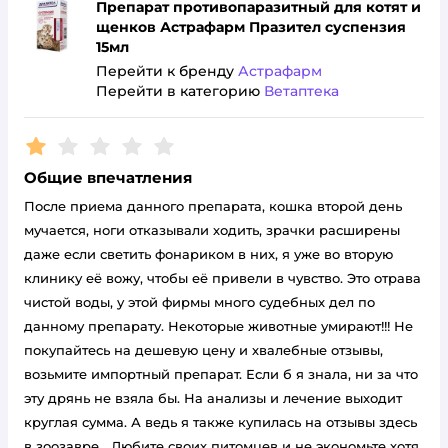
Препарат противопаразитный для котят и
щенков Астрафарм Празител суспензия
15мл
Перейти к бренду
Астрафарм
Перейти в категорию
Ветаптека
Рейтинг:
1
Общие впечатления
После приема данного препарата, кошка второй день
мучается, ноги отказывали ходить, зрачки расширены
даже если светить фонариком в них, я уже во вторую
клинику её вожу, чтобы её привели в чувство. Это отрава
чистой воды, у этой фирмы много судебных дел по
данному препарату. Некоторые животные умирают!!! Не
покупайтесь на дешевую цену и хвалебные отзывы,
возьмите импортный препарат. Если б я знала, ни за что
эту дрянь не взяла бы. На анализы и лечение выходит
круглая сумма. А ведь я также купилась на отзывы здесь
в зоозавре….Любите своих питомцев и не экономьте хотя