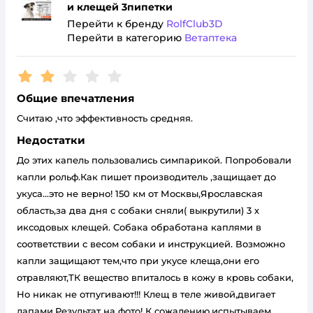
и клещей 3пипетки
Перейти к бренду
RolfClub3D
Перейти в категорию
Ветаптека
Рейтинг:
2
Общие впечатления
Считаю ,что эффективность средняя.
Недостатки
До этих капель пользовались симпарикой. Попробовали
капли рольф.Как пишет производитель ,защищает до
укуса...это не верно! 150 км от Москвы,Ярославская
область,за два дня с собаки сняли( выкрутили) 3 х
иксодовых клещей. Собака обработана каплями в
соответствии с весом собаки и инструкцией. Возможно
капли защищают тем,что при укусе клеща,они его
отравляют,ТК вещество впиталось в кожу в кровь собаки,
Но никак не отпугивают!!! Клещ в теле живой,двигает
лапами.Результат на фото! К сожалению,испытываем