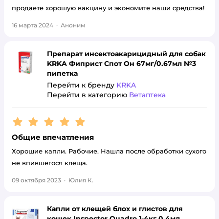
продаете хорошую вакцину и экономите наши средства!
16 марта 2024
·
Аноним
Препарат инсектоакарицидный для собак
KRKA Фиприст Спот Он 67мг/0.67мл №3
пипетка
Перейти к бренду
KRKA
Перейти в категорию
Ветаптека
Рейтинг:
5
Общие впечатления
Хорошие капли. Рабочие. Нашла после обработки сухого
не впившегося клеща.
09 октября 2023
·
Юлия К.
Капли от клещей блох и глистов для
кошек Inspector Quadro 1-4кг 0.4мл