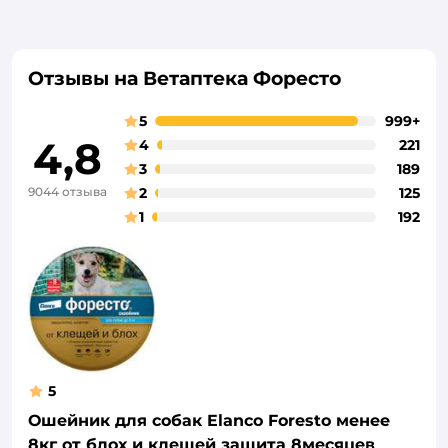
Отзывы на Ветаптека Форесто
5
999+
4,8
4
221
3
189
9044 отзыва
2
125
1
192
5
Ошейник для собак Elanco Foresto менее
8кг от блох и клещей защита 8месяцев