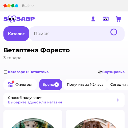
Детский мир
Ещё
Каталог
Ветаптека Форесто
3
товара
Категория: Ветаптека
Сортировка
Фильтры
Бренд
Получить за 1-2 часа
Сегодня 
Закрыть
Способ получения
Способ получения
Выберите адрес или магазин