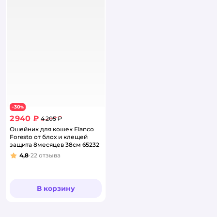
30
−
%
2 940 ₽
4 205 ₽
Ошейник для кошек Elanco
Foresto от блох и клещей
защита 8месяцев 38см 65232
4,8
22
отзыва
Рейтинг:
В корзину