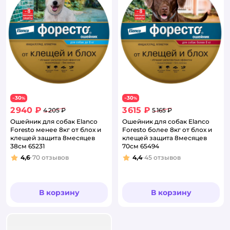
30
30
−
%
−
%
2 940 ₽
3 615 ₽
4 205 ₽
5 165 ₽
Ошейник для собак Elanco
Ошейник для собак Elanco
Foresto менее 8кг от блох и
Foresto более 8кг от блох и
клещей защита 8месяцев
клещей защита 8месяцев
38см 65231
70см 65494
4,6
70
отзывов
4,4
45
отзывов
Рейтинг:
Рейтинг:
В корзину
В корзину