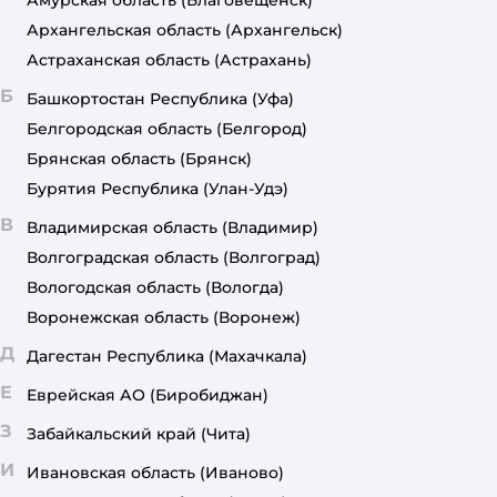
Амурская область
(Благовещенск)
Архангельская область
(Архангельск)
Астраханская область
(Астрахань)
Б
Башкортостан Республика
(Уфа)
Белгородская область
(Белгород)
Брянская область
(Брянск)
Бурятия Республика
(Улан-Удэ)
В
Владимирская область
(Владимир)
Волгоградская область
(Волгоград)
Вологодская область
(Вологда)
Воронежская область
(Воронеж)
Д
Дагестан Республика
(Махачкала)
Е
Еврейская АО
(Биробиджан)
З
Забайкальский край
(Чита)
И
Ивановская область
(Иваново)