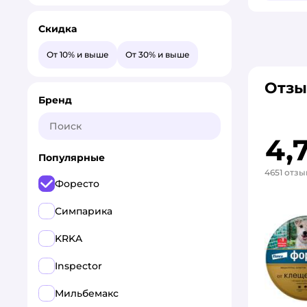
Скидка
От 10% и выше
От 30% и выше
Отзы
Бренд
4,
Популярные
4651 отзы
Форесто
Симпарика
KRKA
Inspector
Мильбемакс