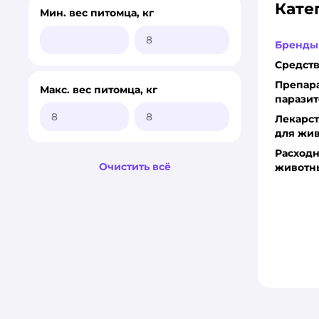
Кате
Inspector
Мин. вес питомца, кг
KRKA
Бренды
Средств
MSD
Препара
Макс. вес питомца, кг
Neoterica
паразит
Лекарс
Okvet
для жи
Расход
Pchelodar
Очистить всё
животн
Protecto
RolfClub3D
VIC
Zoetis
АВЗ