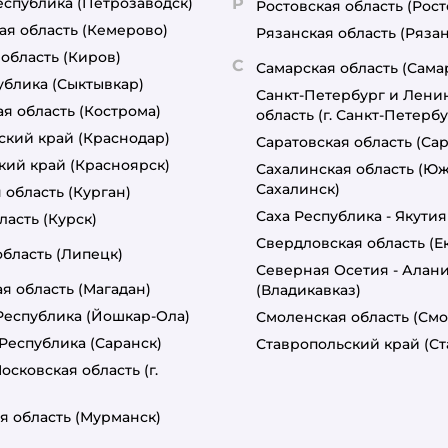
еспублика
(Петрозаводск)
Р
Ростовская область
(Рост
ая область
(Кемерово)
Рязанская область
(Рязан
 область
(Киров)
С
Самарская область
(Сама
ублика
(Сыктывкар)
Санкт-Петербург и Лени
я область
(Кострома)
область
(г. Санкт-Петербу
ский край
(Краснодар)
Саратовская область
(Сар
кий край
(Красноярск)
Сахалинская область
(Юж
Сахалинск)
 область
(Курган)
Саха Республика - Якутия
ласть
(Курск)
Свердловская область
(Е
область
(Липецк)
Северная Осетия - Алан
я область
(Магадан)
(Владикавказ)
Республика
(Йошкар-Ола)
Смоленская область
(Смо
Республика
(Саранск)
Ставропольский край
(С
осковская область
(г.
я область
(Мурманск)