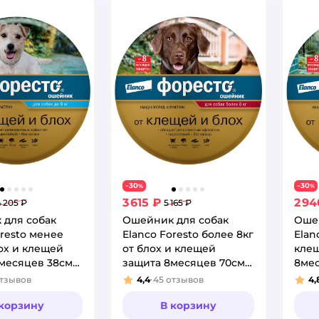
30
30
−
%
−
%
3 615 ₽
2 94
4 205 ₽
5 165 ₽
 для собак
Ошейник для собак
Оше
oresto менее
Elanco Foresto более 8кг
Elan
лох и клещей
от блох и клещей
кле
месяцев 38см
защита 8месяцев 70см
8мес
65494
тзывов
4,4
45
отзывов
4,
:
Рейтинг:
Рей
 корзину
В корзину