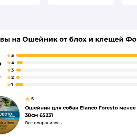
вы на Ошейник от блох и клещей Фо
5
7
4
3
в
2
1
5
Ошейник для собак Elanco Foresto менее
38см 65231
Все понравилось