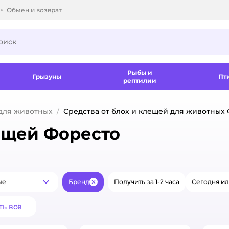
Обмен и возврат
ки.
Рыбы и
Грызуны
Пт
рептилии
 для животных
Средства от блох и клещей для животных
ещей Форесто
ые
Бренд
Получить за 1-2 часа
Сегодня ил
Популярные
Закрыть
ть всё