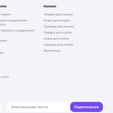
елям
Каталог
 карты
Товары для кошек
ные подарочные
Корм для кошек
аты
Одежда для кошек
 баланса подарочной
Товары для собак
Корм для собак
окка
Одежда для собак
Ветаптека
ды
 сети
Подписаться
акте
elegram