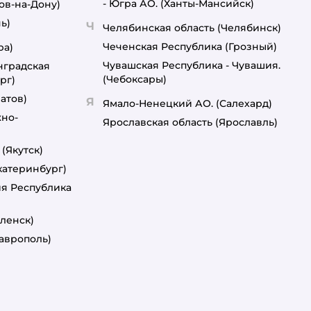
- Югра АО.
(Ханты-Мансийск)
ов-на-Дону)
ь)
Ч
Челябинская область
(Челябинск)
Чеченская Республика
(Грозный)
ра)
Чувашская Республика - Чувашия.
нградская
(Чебоксары)
рг)
атов)
Я
Ямало-Ненецкий АО.
(Салехард)
но-
Ярославская область
(Ярославль)
(Якутск)
катеринбург)
ия Республика
ленск)
таврополь)