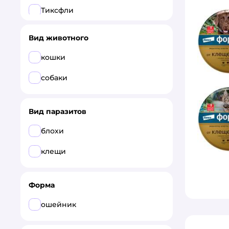
Тиксфли
Elanco
Вид животного
RolfClub3D
кошки
БАРС
собаки
Гельминтал
Вид паразитов
Все
блохи
Форесто
клещи
Agrobioprom
Apicenna
Форма
Dr.Petzer
ошейник
Elanco