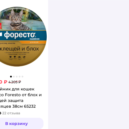
0 ₽
4 205 ₽
йник для кошек
co Foresto от блох и
щей защита
яцев 38см 65232
8
22
отзыва
тинг:
В корзину