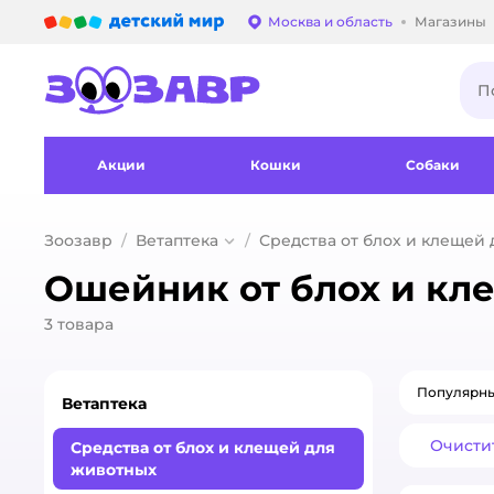
Детский мир
Москва и область
Магазины
Выбор адреса достав
Акции
Кошки
Собаки
Зоозавр
Ветаптека
Средства от блох и клещей
Ошейник от блох и кл
3
товара
Популярн
Ветаптека
Очисти
Средства от блох и клещей для
животных