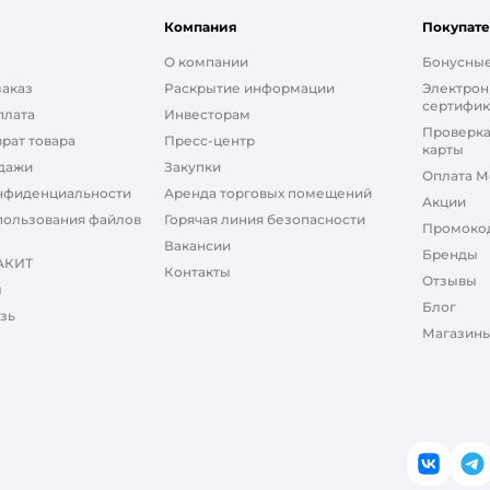
Компания
Покупат
О компании
Бонусные
заказ
Раскрытие информации
Электрон
сертифик
плата
Инвесторам
Проверка
рат товара
Пресс-центр
карты
дажи
Закупки
Оплата М
нфиденциальности
Аренда торговых помещений
Акции
пользования файлов
Горячая линия безопасности
Промоко
Вакансии
Бренды
АКИТ
Контакты
Отзывы
ы
Блог
зь
Магазины
ВКонт
T