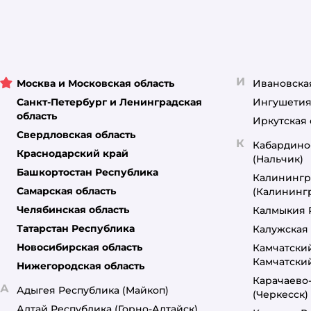
И
Москва и Московская область
Ивановска
Санкт-Петербург и Ленинградская
Ингушетия
область
Иркутская 
Свердловская область
К
Кабардино
Краснодарский край
(Нальчик)
Башкортостан Республика
Калинингр
Самарская область
(Калининг
Челябинская область
Калмыкия 
Татарстан Республика
Калужская 
Новосибирская область
Камчатски
Камчатски
Нижегородская область
Карачаево
А
Адыгея Республика
(Майкоп)
(Черкесск)
Алтай Республика
(Горно-Алтайск)