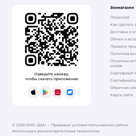
Астрафарм
Зоомагазин
БАРС
Лицензия
Как сделать 
Веприпак
Доставка и о
Гельминтал
Обмен и возв
Правила про
Инсектал
Политика ко
Политика ис
Мильбемакс
cookie
Сертификат 
Наведите камеру,
Симпарика
чтобы скачать приложение
Сертификат
Тиксфли
Обратная свя
App Store
Google Play
AppGallery
RuStore
Карта сайта
Чистотел
© 2026 ООО «ДМ»
•
Правовые условия пользования сайтом
Используем рекомендательные технологии