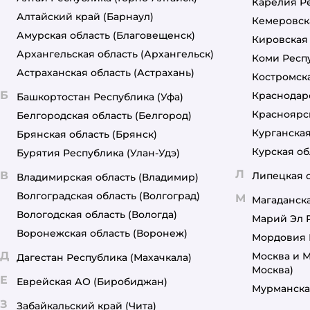
Карелия Р
Алтайский край
(Барнаул)
Кемеровск
Амурская область
(Благовещенск)
Кировская
Архангельская область
(Архангельск)
Коми Респ
Астраханская область
(Астрахань)
Костромска
Б
Краснодар
Башкортостан Республика
(Уфа)
Красноярс
Белгородская область
(Белгород)
Курганская
Брянская область
(Брянск)
Курская об
Бурятия Республика
(Улан-Удэ)
Л
В
Липецкая 
Владимирская область
(Владимир)
Волгоградская область
(Волгоград)
М
Магаданска
Вологодская область
(Вологда)
Марий Эл 
Воронежская область
(Воронеж)
Мордовия 
Д
Москва и М
Дагестан Республика
(Махачкала)
Москва)
Е
Еврейская АО
(Биробиджан)
Мурманска
З
Забайкальский край
(Чита)