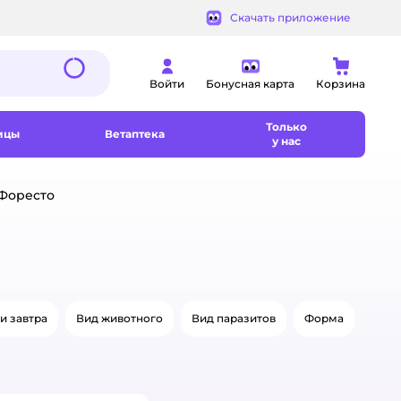
Скачать приложение
Войти
Бонусная карта
Корзина
Только
ицы
Ветаптека
у нас
 Форесто
и завтра
Вид животного
Вид паразитов
Форма