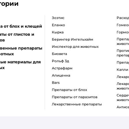
гории
Зоэтис
Расх
Еланко
Гомео
а от блох и клещей
Кырка
Горм
ты от глистов и
Препараты для шерсти
Берингер Ингельхайм
ов
живот
Инспектор для животных
твенные препараты
Противовоспалительные
вотных
Биовета
препа
Рольф 3д
ные материалы для
Преп
ых
Астрафарм
Капли
Апиценна
Лека
Bars
Лекарство для лечения печени
живот
Препараты от блох
Сердечные лекарства для
Препараты от паразитов
живот
Лекарственные препараты
Анти