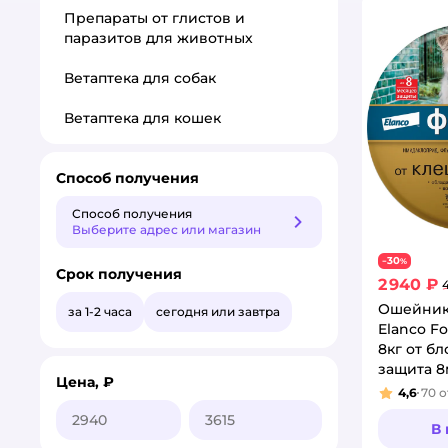
Препараты от глистов и
паразитов для животных
Ветаптека для собак
Ветаптека для кошек
Способ получения
Способ получения
Способ получения
Выберите адрес или магазин
30
−
%
Срок получения
2 940 ₽
Ошейник
за 1-2 часа
сегодня или завтра
Elanco F
8кг от б
защита 8
Цена, ₽
65231
4,6
70
о
Рейтинг
В