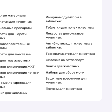
одные материалы
Иммуномодуляторы в
таблетках
патия для животных
Таблетки для почек животных
ональные препараты
Лекарства для суставов
животных
ных
Антибиотики для животных в
таблетках
раты
Транквилизатор для животных
араты для анестезии
Обложка на ветпаспорт
 для глаз животных
Бинты для животных
рство для лечения ЖКТ
Наборы для сбора мочи
ных
Защитные воротники для
животных
ных
Попоны для животных
секс для животных