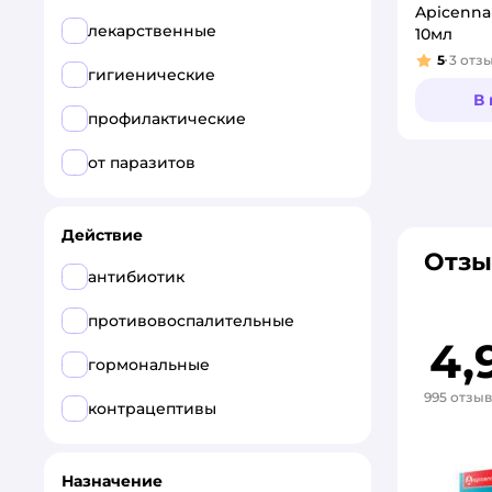
Apicenna
лекарственные
10мл
Agrobioprom
5
3
отз
Рейтинг
гигиенические
Bioveta
В
профилактические
Elanco
от паразитов
Inspector
KRKA
Действие
Отзы
Nita-Farm
антибиотик
Okvet
противовоспалительные
4,
Pchelodar
гормональные
АВЗ
995 отзы
контрацептивы
Астрафарм
БАРС
Назначение