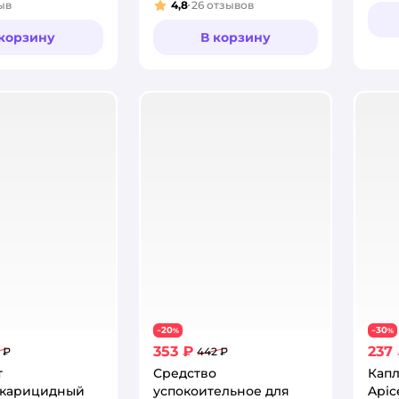
ыв
4,8
26
отзывов
:
Рейтинг:
 корзину
В корзину
20
30
−
%
−
%
353 ₽
237
 ₽
442 ₽
т
Средство
Капл
акарицидный
успокоительное для
Apic