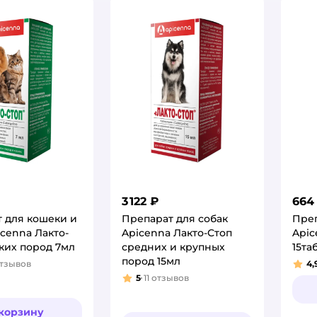
3 122 ₽
664
 для кошеки и
Препарат для собак
Преп
icenna Лакто-
Apicenna Лакто-Стоп
Apic
ких пород 7мл
средних и крупных
15та
пород 15мл
тзывов
4,
:
Рей
5
11
отзывов
Рейтинг:
 корзину