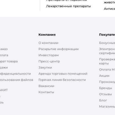
живот
Лекарственные препараты
Анти
Компания
Покупат
О компании
Бонусные
заказ
Раскрытие информации
Электрон
сертифик
плата
Инвесторам
Проверка
рат товара
Пресс-центр
карты
дажи
Закупки
Оплата М
нфиденциальности
Аренда торговых помещений
Акции
пользования файлов
Горячая линия безопасности
Промоко
Вакансии
Бренды
АКИТ
Контакты
Отзывы
ы
Блог
зь
Магазины