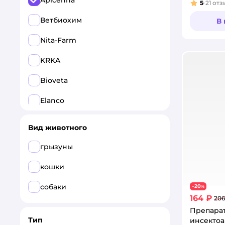
Apicenna
5
21
отз
Рейтинг
Ветбиохим
В
Nita-Farm
KRKA
Bioveta
Elanco
Pchelodar
Вид животного
АВЗ
грызуны
Okvet
кошки
Астрафарм
собаки
20
−
%
164 ₽
206
Все
Препара
Тип
инсекто
Apicenna