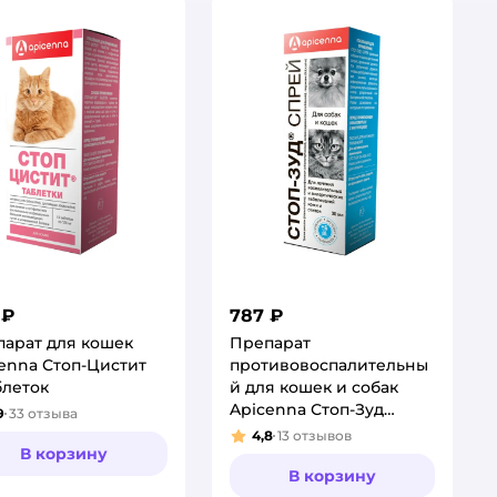
 ₽
787 ₽
арат для кошек
Препарат
enna Стоп-Цистит
противовоспалительны
блеток
й для кошек и собак
Apicenna Стоп-Зуд
9
33
отзыва
тинг:
спрей 30мл
4,8
13
отзывов
Рейтинг:
В корзину
В корзину