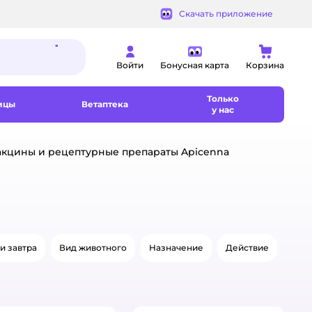
Скачать приложение
Войти
Бонусная карта
Корзина
Только
ицы
Ветаптека
у нас
акцины и рецептурные препараты Apicenna
и завтра
Вид животного
Назначение
Действие