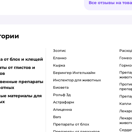
Все отзывы на тов
гории
Зоэтис
Расх
Еланко
Гомео
а от блох и клещей
Кырка
Горм
ты от глистов и
Препараты для шерсти
Берингер Ингельхайм
ов
живот
Инспектор для животных
твенные препараты
Противовоспалительные
вотных
Биовета
препа
Рольф 3д
ные материалы для
Преп
ых
Астрафарм
Капли
Апиценна
Лека
Bars
Лекарство для лечения печени
живот
Препараты от блох
Сердечные лекарства для
Препараты от паразитов