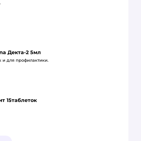
г
na Декта-2 5мл
к и для профилактики.
ит 15таблеток