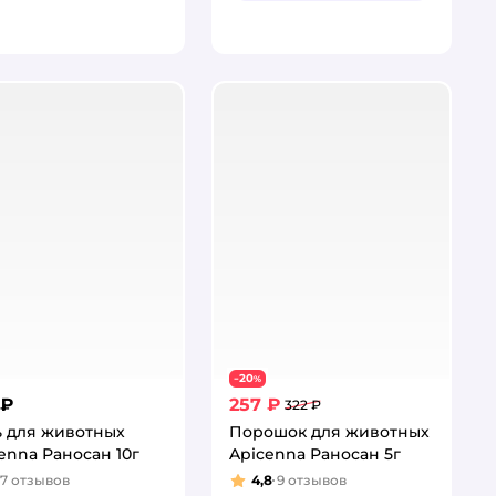
20
−
%
 ₽
257 ₽
322 ₽
 для животных
Порошок для животных
enna Раносан 10г
Apicenna Раносан 5г
17
отзывов
4,8
9
отзывов
тинг:
Рейтинг: