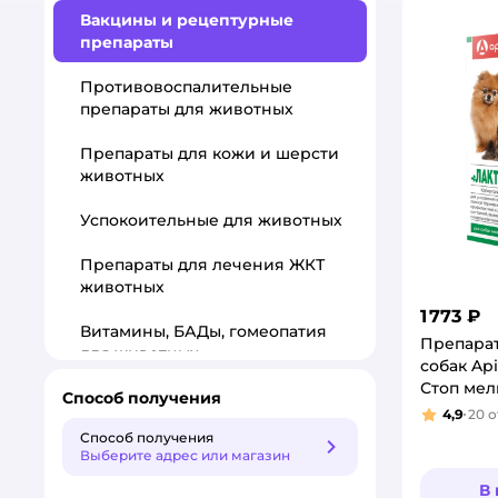
Вакцины и рецептурные
препараты
Противовоспалительные
препараты для животных
Препараты для кожи и шерсти
животных
Успокоительные для животных
Препараты для лечения ЖКТ
животных
1 773 ₽
Витамины, БАДы, гомеопатия
Препарат
для животных
собак Ap
Стоп мел
Способ получения
Контрацептивы для животных
4,9
20
о
Рейтинг
Способ получения
Препараты для почек животных
Способ получения
Выберите адрес или магазин
Хондропротекторы для суставов
В