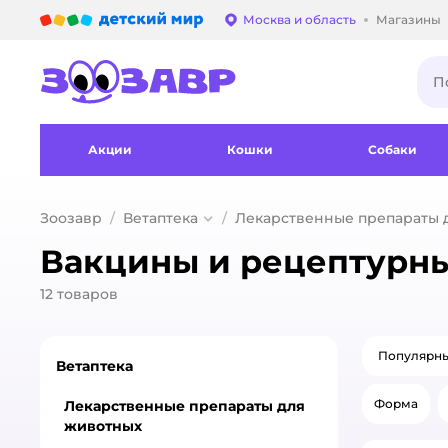
Детский мир
Москва и область
Магазины
Выбор адреса достав
Акции
Кошки
Собаки
Зоозавр
Ветаптека
Лекарственные препараты 
Вакцины и рецептурны
12
товаров
Популярн
Ветаптека
Форма
Лекарственные препараты для
животных