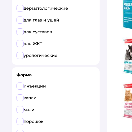
Ветбиохим
дерматологические
Ветзвероцентр
для глаз и ушей
ПРОМОМЕД здоровье
для суставов
животных
для ЖКТ
СексКонтроль
урологические
Форма
инъекции
капли
мази
порошок