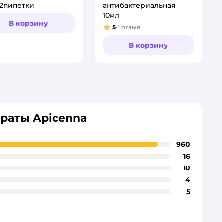
2пипетки
антибактериальная
10мл
В корзину
5
1
отзыв
Рейтинг:
В корзину
раты Apicenna
960
16
10
4
5