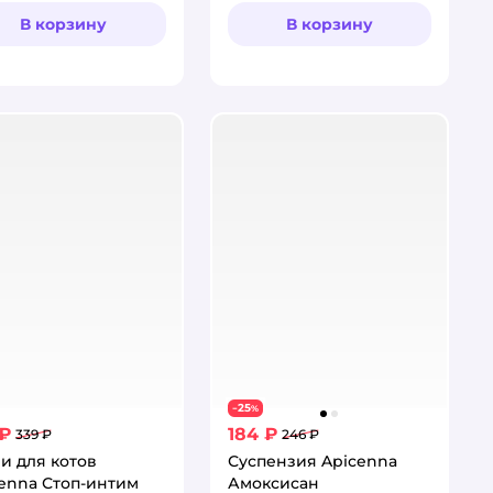
В корзину
В корзину
25
−
%
 ₽
184 ₽
339 ₽
246 ₽
и для котов
Суспензия Apicenna
enna Стоп-интим
Амоксисан