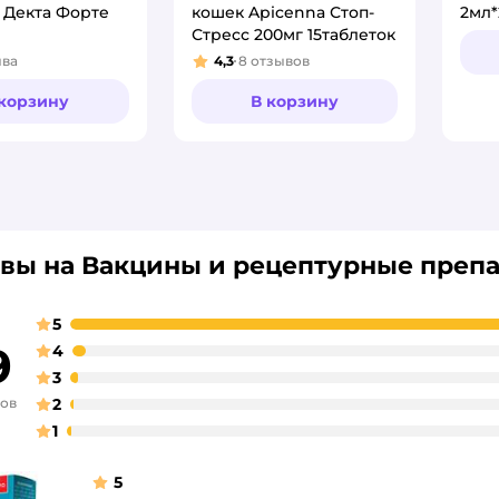
 Декта Форте
кошек Apicenna Стоп-
2мл*
Стресс 200мг 15таблеток
ыва
4,3
8
отзывов
:
Рейтинг:
 корзину
В корзину
вы на Вакцины и рецептурные препа
5
9
4
3
вов
2
1
5