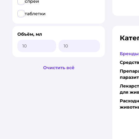
спрей
таблетки
Объём, мл
Кате
Бренды
Средств
Очистить всё
Препара
паразит
Лекарс
для жи
Расход
животн