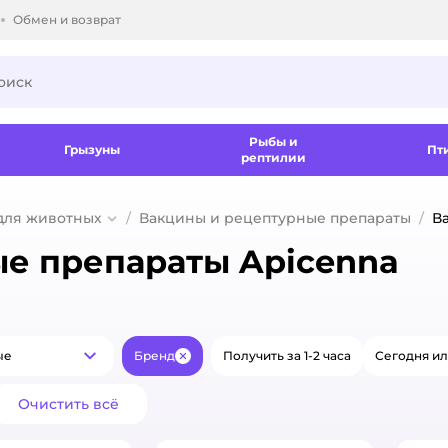
Обмен и возврат
ки.
Рыбы и
Грызуны
Пт
рептилии
для животных
Вакцины и рецептурные препараты
В
е препараты Apicenna
ые
Бренд
Получить за 1-2 часа
Сегодня ил
Популярные
Закрыть
Очистить всё