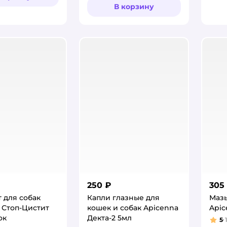
В корзину
250 ₽
305
 для собак
Капли глазные для
Мазь
 Стоп-Цистит
кошек и собак Apicenna
Apic
ок
Декта-2 5мл
5
Рей