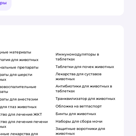
ары
одные материалы
Иммуномодуляторы в
таблетках
патия для животных
Таблетки для почек животных
ональные препараты
Лекарства для суставов
животных
ных
Антибиотики для животных в
таблетках
раты
Транквилизатор для животных
араты для анестезии
Обложка на ветпаспорт
 для глаз животных
Бинты для животных
рство для лечения ЖКТ
Наборы для сбора мочи
ных
Защитные воротники для
животных