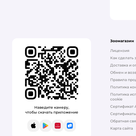
Зоомагазин
Лицензия
Как сделать 
Доставка и о
Обмен и возв
Правила про
Политика ко
Политика ис
cookie
Сертификат 
Наведите камеру,
чтобы скачать приложение
Сертификат
Обратная свя
App Store
Google Play
AppGallery
RuStore
Карта сайта