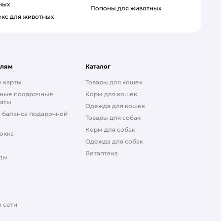
ных
Попоны для животных
секс для животных
елям
Каталог
 карты
Товары для кошек
ные подарочные
Корм для кошек
аты
Одежда для кошек
 баланса подарочной
Товары для собак
Корм для собак
окка
Одежда для собак
Ветаптека
ды
 сети