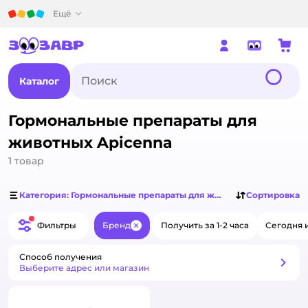
Детский мир
Ещё
Каталог
Гормональные препараты для
животных Apicenna
1
товар
Категория: Гормональные препараты для животных
Сортировка
Фильтры
Бренд
Получить за 1-2 часа
Сегодня 
Закрыть
Способ получения
Способ получения
Выберите адрес или магазин