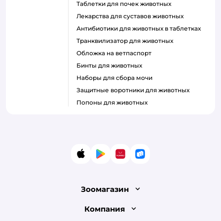
Таблетки для почек животных
Лекарства для суставов животных
Антибиотики для животных в таблетках
Транквилизатор для животных
Обложка на ветпаспорт
Бинты для животных
Наборы для сбора мочи
Защитные воротники для животных
Попоны для животных
App Store
Google Play
AppGallery
RuStore
Зоомагазин
Лицензия
Компания
Как сделать заказ