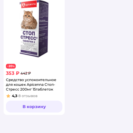
20
−
%
353 ₽
442 ₽
Средство успокоительное
для кошек Apicenna Стоп-
Стресс 200мг 15таблеток
4,3
8
отзывов
Рейтинг:
В корзину