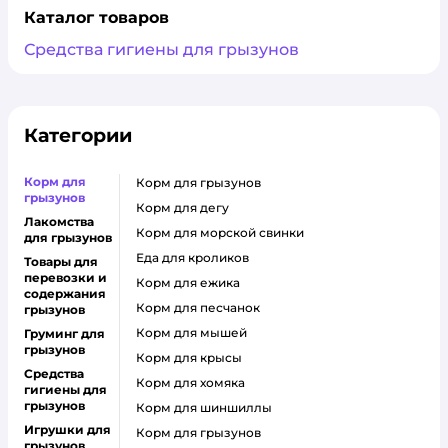
Каталог товаров
Средства гигиены для грызунов
Категории
Корм для
корм для грызунов
грызунов
корм для дегу
Лакомства
корм для морской свинки
для грызунов
еда для кроликов
Товары для
перевозки и
корм для ежика
содержания
корм для песчанок
грызунов
корм для мышей
Груминг для
грызунов
корм для крысы
Средства
корм для хомяка
гигиены для
грызунов
корм для шиншиллы
Игрушки для
корм для грызунов
грызунов