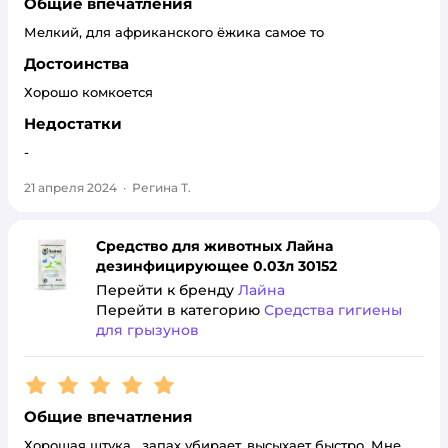
Общие впечатления
Мелкий, для африканского ёжика самое то
Достоинства
Хорошо комкоется
Недостатки
-
21 апреля 2024
·
Регина Т.
Средство для животных Лайна
дезинфицирующее 0.03л 30152
Перейти к бренду
Лайна
Перейти в категорию
Средства гигиены
для грызунов
Рейтинг:
5
Общие впечатления
Хорошая штука , запах убирает, высыхает быстро. Мне