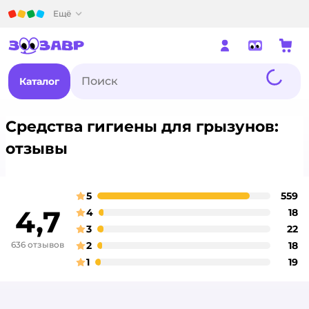
Детский мир
Ещё
Каталог
Средства гигиены для грызунов:
отзывы
5
559
о
оценка
4,7
4
18
о
оценка
3
22
о
оценка
636 отзывов
2
18
о
оценка
1
19
о
оценка