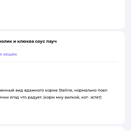
ролик и клюква соус пауч
я кошек
венный вид вдажного корма Steline, нормально поел
ки ягод что радует. (корм мну вилкой, кот- эстет)