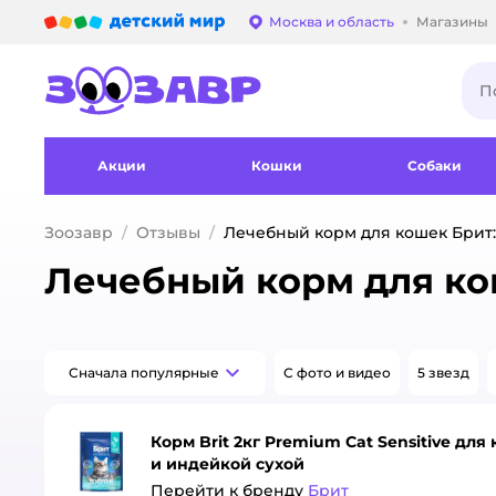
Детский мир
Москва и область
Магазины
Выбор адреса достав
Акции
Кошки
Собаки
Зоозавр
Отзывы
Лечебный корм для кошек Брит:
Лечебный корм для ко
Сначала популярные
С фото и видео
5 звезд
Корм Brit 2кг Premium Cat Sensitive д
и индейкой сухой
Перейти к бренду
Брит