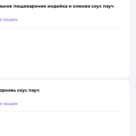
ельное пищеварение индейка и клюква соус пауч
я кошек
орковь соус пауч
я кошек