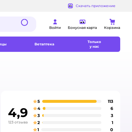
Скачать приложение
Войти
Бонусная карта
Корзина
Только
ицы
Ветаптека
у нас
5
113
отзыва
оценка
4,9
4
6
отзыва
оценка
3
3
отзыва
оценка
123 отзыва
2
1
отзыва
оценка
1
0
отзыва