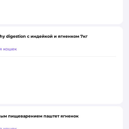
thy digestion с индейкой и ягненком 7кг
я кошек
льным пищеварением паштет ягненок
я кошек