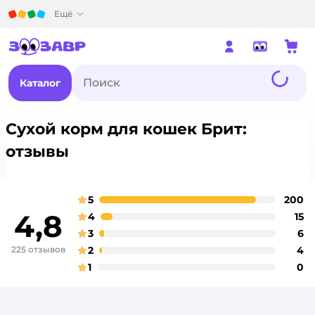
Детский мир
Ещё
Каталог
Сухой корм для кошек Брит:
отзывы
5
200
о
оценка
4,8
4
15
о
оценка
3
6
о
оценка
225 отзывов
2
4
о
оценка
1
0
о
оценка