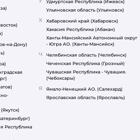
У
Удмуртская Республика
(Ижевск)
за)
Ульяновская область
(Ульяновск)
Х
Хабаровский край
(Хабаровск)
восток)
Хакасия Республика
(Абакан)
в)
Ханты-Мансийский Автономный округ
- Югра АО.
(Ханты-Мансийск)
ов-на-Дону)
ь)
Ч
Челябинская область
(Челябинск)
Чеченская Республика
(Грозный)
ра)
Чувашская Республика - Чувашия.
нградская
(Чебоксары)
рг)
атов)
Я
Ямало-Ненецкий АО.
(Салехард)
но-
Ярославская область
(Ярославль)
(Якутск)
катеринбург)
ия Республика