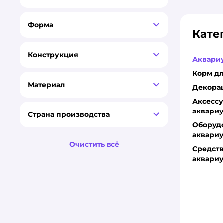
Форма
Кате
Конструкция
Аквари
Корм дл
Материал
Декора
Аксессу
аквари
Страна производства
Оборуд
аквари
Очистить всё
Средств
аквари