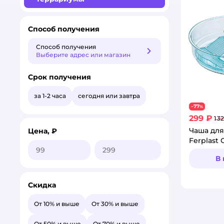
Способ получения
Способ получения
Способ получения
Выберите адрес или магазин
Срок получения
за 1-2 часа
сегодня или завтра
77
−
%
299 ₽
1 3
Чаша для
Цена, ₽
Ferplast 
В
Скидка
От 10% и выше
От 30% и выше
От 50% и выше
От 70% и выше