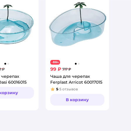
86
−
%
99 ₽
21 ₽
717 ₽
 черепах
Чаша для черепах
Oasi 60016015
Ferplast Arricot 60017015
5
5
отзывов
Рейтинг:
 корзину
В корзину