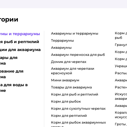
гории
корм для улучшения окраса
умы и террариумы
аквариумы и террариумы
рыб
террариумы
я рыб и рептилий
грану
аквариумы
ции для аквариума
корм
аквариум переноска для рыб
ары для
корм
домик для черепах
ума
украш
аквариум для черепахи
ование для
красноухой
расп
ума
мини аквариум
аква
а для воды в
товары для аквариума
расте
уме
искусственные растения для
Корм для рыб и рептилий
аквар
корм для рыбок
аква
корм для сухопутных черепах
кораллы для аквариума
корм для рептилий
искус
корм для рыбок аквариумных
гроты
хлопья