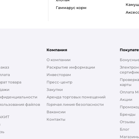
каму
гаммарус корм
аксе
Компания
Покупат
О компании
Бонусные
заказ
Раскрытие информации
Электрон
сертифик
плата
Инвесторам
Проверка
рат товара
Пресс-центр
карты
дажи
Закупки
Оплата М
нфиденциальности
Аренда торговых помещений
Акции
пользования файлов
Горячая линия безопасности
Промоко
Вакансии
Бренды
АКИТ
Контакты
Отзывы
ы
Блог
зь
Магазины