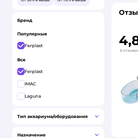
Отзы
Бренд
Популярные
4,
Ferplast
6 отзыво
Все
Ferplast
IMAC
Laguna
Тип аквариума/оборудования
Назначение