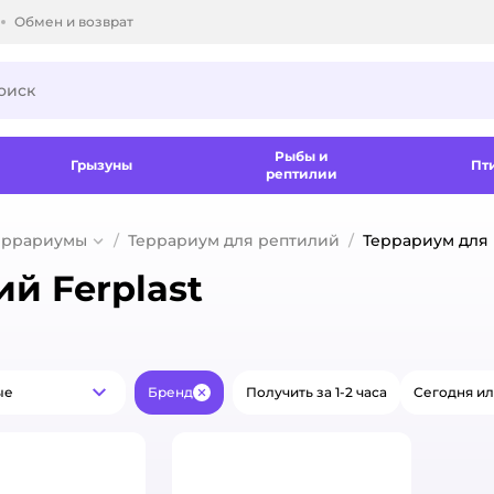
Обмен и возврат
ки.
Рыбы и
Грызуны
Пт
рептилии
еррариумы
Террариум для рептилий
Террариум для 
й Ferplast
ые
Бренд
Получить за 1-2 часа
Сегодня ил
Популярные
Закрыть