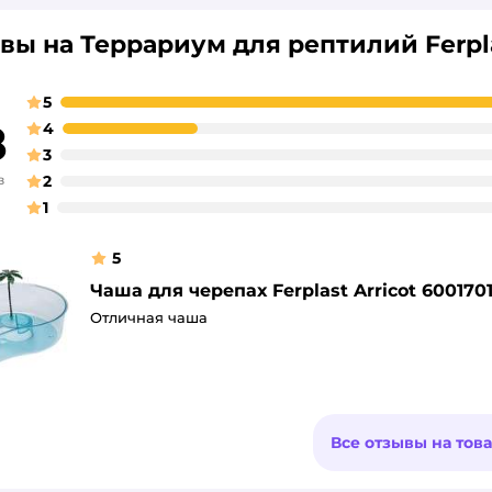
вы на Террариум для рептилий Ferpl
5
8
4
3
в
2
1
5
Чаша для черепах Ferplast Arricot 600170
Отличная чаша
Все отзывы на тов