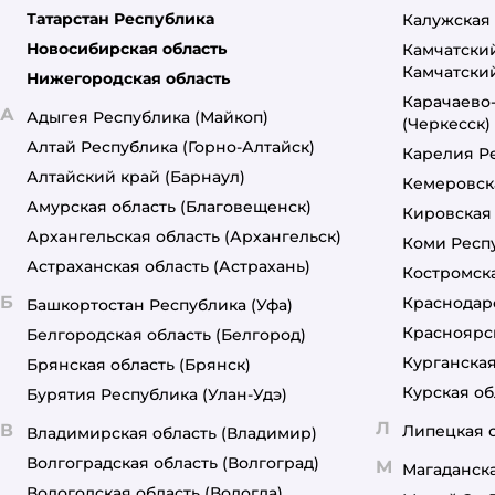
Татарстан Республика
Калужская 
Новосибирская область
Камчатски
Камчатски
Нижегородская область
Карачаево
А
Адыгея Республика
(Майкоп)
(Черкесск)
Алтай Республика
(Горно-Алтайск)
Карелия Р
Алтайский край
(Барнаул)
Кемеровск
Амурская область
(Благовещенск)
Кировская
Архангельская область
(Архангельск)
Коми Респ
Астраханская область
(Астрахань)
Костромска
Б
Краснодар
Башкортостан Республика
(Уфа)
Красноярс
Белгородская область
(Белгород)
Курганская
Брянская область
(Брянск)
Курская об
Бурятия Республика
(Улан-Удэ)
Л
В
Липецкая 
Владимирская область
(Владимир)
Волгоградская область
(Волгоград)
М
Магаданска
Вологодская область
(Вологда)