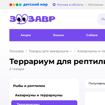
Детский мир
Москва и область
Магазины
Выбор адреса достав
Акции
Кошки
Собаки
Зоозавр
Товары для аквариума
Аквариумы и т
Террариум для рептили
2
товара
Популярн
Рыбы и рептилии
Аквариумы и террариумы
Террариумы