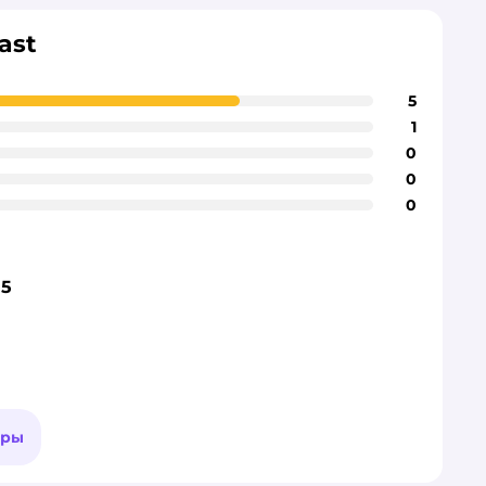
ast
5
1
0
0
0
15
ары