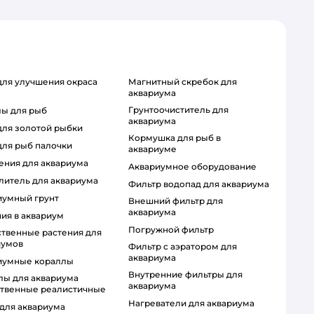
магнитный скребок для
аквариума
грунтоочиститель для
лы для рыб
аквариума
 для золотой рыбки
кормушка для рыб в
 для рыб палочки
аквариуме
ения для аквариума
аквариумное оборудование
ылитель для аквариума
фильтр водопад для аквариума
риумный грунт
внешний фильтр для
аквариума
ния в аквариум
погружной фильтр
иумов
фильтр с аэратором для
аквариума
риумные кораллы
внутренние фильтры для
аквариума
ственные реалистичные
нагреватели для аквариума
 для аквариума