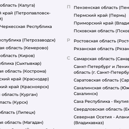
область
(Калуга)
П
Пензенская область
(Пен
й край
(Петропавловск-
Пермский край
(Пермь)
й)
Приморский край
(Влади
-Черкесская Республика
Псковская область
(Пско
еспублика
(Петрозаводск)
Р
Ростовская область
(Рост
ая область
(Кемерово)
Рязанская область
(Рязан
 область
(Киров)
С
Самарская область
(Сама
ублика
(Сыктывкар)
Санкт-Петербург и Лени
я область
(Кострома)
область
(г. Санкт-Петербу
ский край
(Краснодар)
Саратовская область
(Сар
кий край
(Красноярск)
Сахалинская область
(Юж
Сахалинск)
 область
(Курган)
Саха Республика - Якутия
ласть
(Курск)
Свердловская область
(Е
область
(Липецк)
Северная Осетия - Алан
я область
(Магадан)
(Владикавказ)