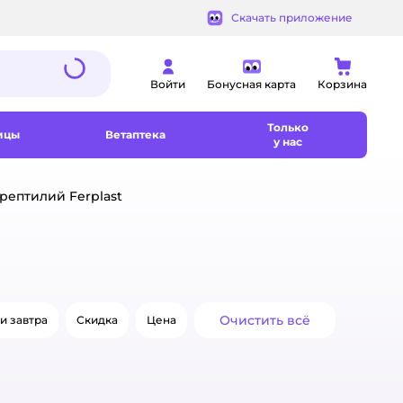
Скачать приложение
Войти
Бонусная карта
Корзина
Только
ицы
Ветаптека
у нас
рептилий Ferplast
Очистить всё
и завтра
Скидка
Цена