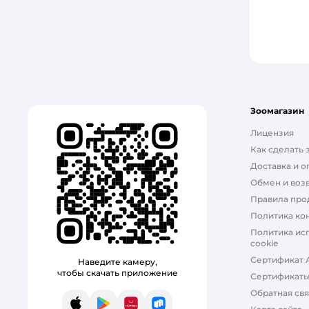
Зоомагазин
Лицензия
Как сделать 
Доставка и о
Обмен и возв
Правила про
Политика ко
Политика ис
cookie
Сертификат 
Наведите камеру,
чтобы скачать приложение
Сертификат
Обратная свя
App Store
Google Play
AppGallery
RuStore