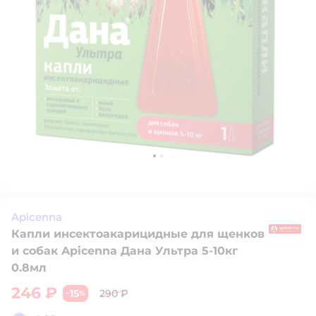
Apicenna
Капли инсектоакарицидные для щенков
A
и собак Apicenna Дана Ультра 5-10кг
0.8мл
246 ₽
15
290 ₽
−
%