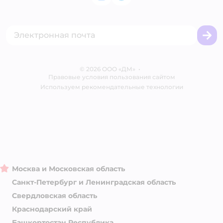
Политика использования файлов cookie
Одежда для кошек
Аренда торговых помещений
Акции
Сертификат АКИТ
Товары для собак
Горячая линия безопасности
Промокоды
Сертификаты
Корм для собак
Вакансии
Бренды
Обратная связь
Одежда для собак
Контакты
Отзывы
Карта сайта
Ветаптека
© 2026 ООО «ДМ»
Блог
•
Правовые условия пользования сайтом
Магазины сети
Используем рекомендательные технологии
Москва и Московская область
Санкт-Петербург и Ленинградская область
Свердловская область
Краснодарский край
Башкортостан Республика