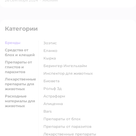
26 сентября 2024
·
Аноним
Категории
Бренды
Зоэтис
Средства от
Еланко
блох и клещей
Кырка
Препараты от
Берингер Ингельхайм
глистов и
паразитов
Инспектор для животных
Лекарственные
Биовета
препараты для
Рольф 3д
животных
Расходные
Астрафарм
материалы для
Апиценна
животных
Bars
Препараты от блох
Препараты от паразитов
Лекарственные препараты