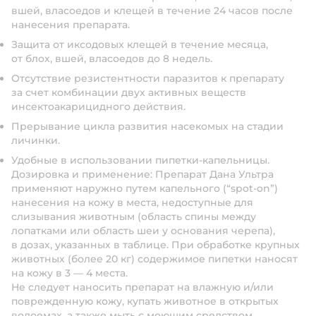
вшей, власоедов и клещей в течение 24 часов после
нанесения препарата.
Защита от иксодовых клещей в течение месяца,
от блох, вшей, власоедов до 8 недель.
Отсутствие резистентности паразитов к препарату
за счет комбинации двух активных веществ
инсектоакарицидного действия.
Прерывание цикла развития насекомых на стадии
личинки.
Удобные в использовании пипетки-капельницы.
Дозировка и применение:
Препарат Дана Ультра
применяют наружно путем капельного (“spot-on”)
нанесения на кожу в места, недоступные для
слизывания животным (область спины между
лопатками или область шеи у основания черепа),
в дозах, указанных в таблице. При обработке крупных
животных (более 20 кг) содержимое пипетки наносят
на кожу в 3 — 4 места.
Не следует наносить препарат на влажную и/или
поврежденную кожу, купать животное в открытых
водоемах, а также мыть с моющим средством