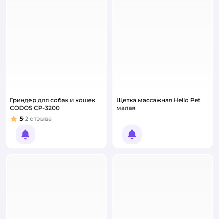
Гриндер для собак и кошек
Щетка массажная Hello Pet
CODOS CP-3200
малая
5
2
отзыва
Рейтинг:
Уведомить о появлении
Уведомить о появлении