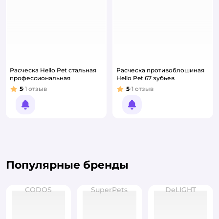
Расческа Hello Pet стальная
Расческа противоблошиная
профессиональная
Hello Pet 67 зубьев
5
1
отзыв
5
1
отзыв
Рейтинг:
Рейтинг:
Уведомить о появлении
Уведомить о появлении
Популярные бренды
CODOS
SuperPets
DeLIGHT