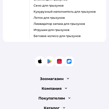
сено для грызунов
кукурузный наполнитель для грызунов
лоток для грызунов
ликвидатор запаха для грызунов
игрушки для грызунов
беговое колесо для грызунов
App Store
Google Play
AppGallery
RuStore
Зоомагазин
Лицензия
Компания
Как сделать заказ
О компании
Покупателям
Доставка и оплата
Раскрытие информации
Бонусные карты
Каталог
Обмен и возврат товара