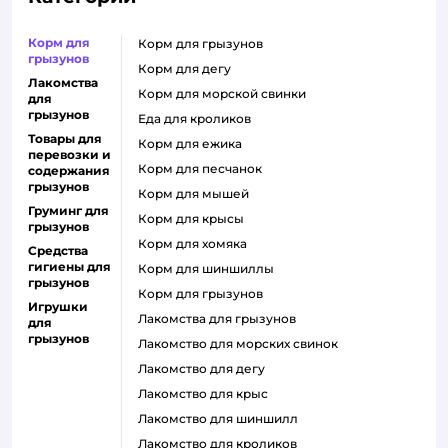
Корм для
корм для грызунов
грызунов
корм для дегу
Лакомства
корм для морской свинки
для
грызунов
еда для кроликов
Товары для
корм для ежика
перевозки и
корм для песчанок
содержания
грызунов
корм для мышей
Груминг для
корм для крысы
грызунов
корм для хомяка
Средства
гигиены для
корм для шиншиллы
грызунов
корм для грызунов
Игрушки
лакомства для грызунов
для
грызунов
лакомство для морских свинок
лакомство для дегу
лакомство для крыс
лакомство для шиншилл
лакомство для кроликов