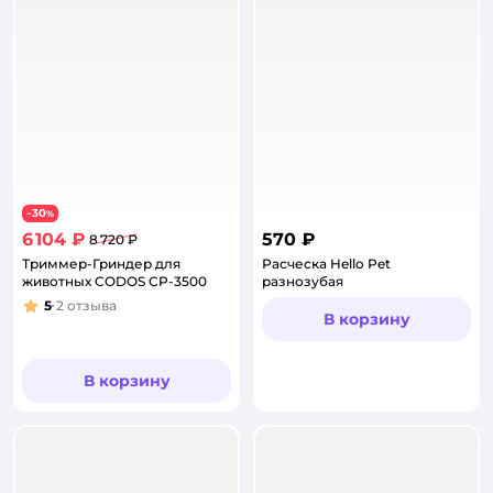
30
−
%
6 104 ₽
570 ₽
8 720 ₽
Триммер-Гриндер для
Расческа Hello Pet
животных CODOS CP-3500
разнозубая
5
2
отзыва
Рейтинг:
В корзину
В корзину