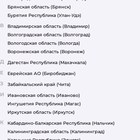
Брянская область
(Брянск)
Бурятия Республика
(Улан-Удэ)
В
Владимирская область
(Владимир)
Волгоградская область
(Волгоград)
Вологодская область
(Вологда)
Воронежская область
(Воронеж)
Д
Дагестан Республика
(Махачкала)
Е
Еврейская АО
(Биробиджан)
З
Забайкальский край
(Чита)
И
Ивановская область
(Иваново)
Ингушетия Республика
(Магас)
Иркутская область
(Иркутск)
К
Кабардино-Балкарская Республика
(Нальчик)
Калининградская область
(Калининград)
Калмыкия Республика
(Элиста)