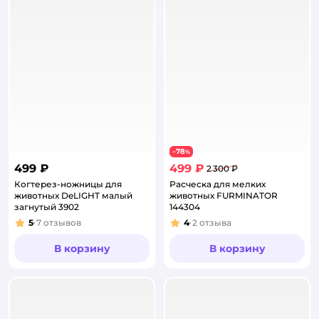
78
−
%
499 ₽
499 ₽
2 300 ₽
Когтерез-ножницы для
Расческа для мелких
животных DeLIGHT малый
животных FURMINATOR
загнутый 3902
144304
5
7
отзывов
4
2
отзыва
Рейтинг:
Рейтинг:
В корзину
В корзину