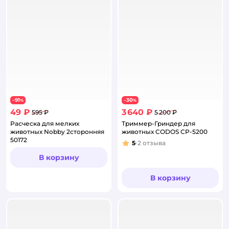
91
30
−
%
−
%
49 ₽
3 640 ₽
595 ₽
5 200 ₽
Расческа для мелких
Триммер-Гриндер для
животных Nobby 2сторонняя
животных CODOS CP-5200
50172
5
2
отзыва
Рейтинг:
В корзину
В корзину