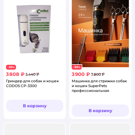
30
50
−
%
−
%
3 808 ₽
3 900 ₽
5 440 ₽
7 800 ₽
Гриндер для собак и кошек
Машинка для стрижки собак
CODOS CP-3300
и кошек SuperPets
профессиональная
В корзину
В корзину