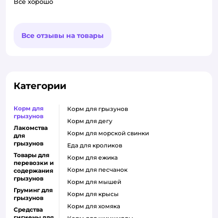
Все хорошо
Все отзывы на товары
Категории
Корм для
корм для грызунов
грызунов
корм для дегу
Лакомства
корм для морской свинки
для
грызунов
еда для кроликов
Товары для
корм для ежика
перевозки и
корм для песчанок
содержания
грызунов
корм для мышей
Груминг для
корм для крысы
грызунов
корм для хомяка
Средства
гигиены для