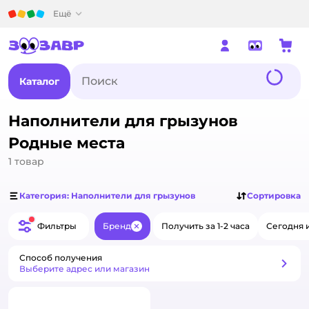
Детский мир
Ещё
Каталог
Наполнители для грызунов
Родные места
1
товар
Категория: Наполнители для грызунов
Сортировка
Фильтры
Бренд
Получить за 1-2 часа
Сегодня 
Закрыть
Способ получения
Способ получения
Выберите адрес или магазин