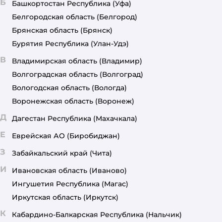
Б
Башкортостан Республика
(Уфа)
Белгородская область
(Белгород)
Брянская область
(Брянск)
Бурятия Республика
(Улан-Удэ)
В
Владимирская область
(Владимир)
Волгоградская область
(Волгоград)
Вологодская область
(Вологда)
Воронежская область
(Воронеж)
Д
Дагестан Республика
(Махачкала)
Е
Еврейская АО
(Биробиджан)
З
Забайкальский край
(Чита)
И
Ивановская область
(Иваново)
Ингушетия Республика
(Магас)
Иркутская область
(Иркутск)
К
Кабардино-Балкарская Республика
(Нальчик)