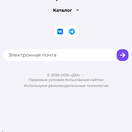
Доставка и оплата
Раскрытие информации
Бонусные карты
Каталог
Обмен и возврат товара
Инвесторам
Электронные подарочные сертификаты
Правила продажи
Товары для кошек
Пресс-центр
Проверка баланса подарочной карты
Политика конфиденциальности
Корм для кошек
Закупки
ВКонтакте
Telegram
Оплата Мокка
Политика использования файлов cookie
Одежда для кошек
Аренда торговых помещений
Акции
Сертификат АКИТ
Товары для собак
Горячая линия безопасности
Промокоды
Сертификаты
Корм для собак
Вакансии
Бренды
Обратная связь
Одежда для собак
Контакты
Отзывы
Карта сайта
Ветаптека
© 2026 ООО «ДМ»
Блог
•
Правовые условия пользования сайтом
Магазины сети
Используем рекомендательные технологии