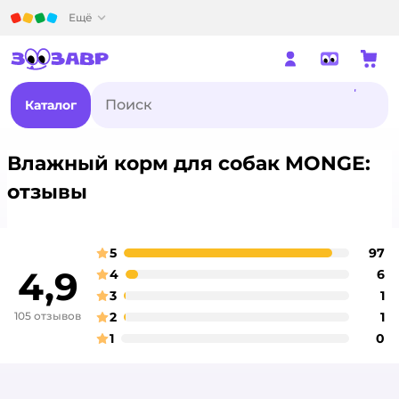
Детский мир
Ещё
Каталог
Влажный корм для собак MONGE:
отзывы
5
97
о
оценка
4,9
4
6
о
оценка
3
1
о
оценка
105 отзывов
2
1
о
оценка
1
0
о
оценка