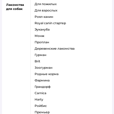
для пожилых
Лакомства
для собак
для взрослых
роял канин
Royal canin стартер
эукануба
монж
проплан
деревенские лакомства
гурман
brit
зоогурман
родные корма
фармина
грандорф
carnica
harty
ройбис
премьер