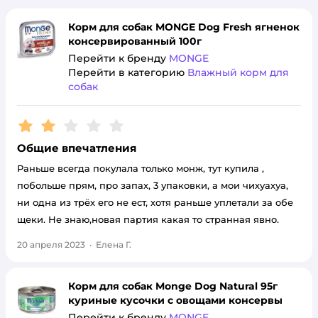
Корм для собак MONGE Dog Fresh ягненок
консервированный 100г
Перейти к бренду
MONGE
Перейти в категорию
Влажный корм для
собак
Рейтинг:
2
Общие впечатления
Раньше всегда покулала только монж, тут купила ,
побольше прям, про запах, 3 упаковки, а мои чихуахуа,
ни одна из трёх его не ест, хотя раньше уплетали за обе
щеки. Не знаю,новая партия какая то странная явно.
20 апреля 2023
·
Елена Г.
Корм для собак Monge Dog Natural 95г
куриные кусочки с овощами консервы
Перейти к бренду
MONGE