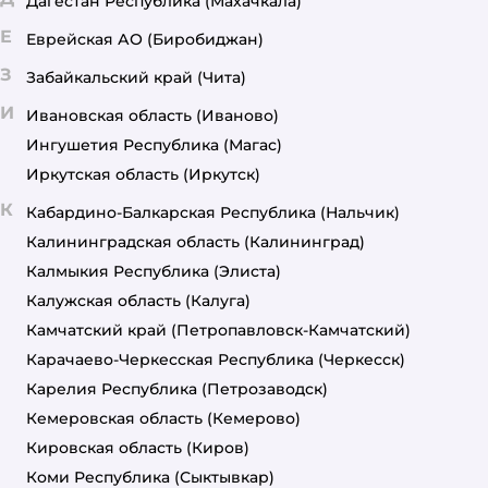
Дагестан Республика
(Махачкала)
Е
Еврейская АО
(Биробиджан)
З
Забайкальский край
(Чита)
И
Ивановская область
(Иваново)
Ингушетия Республика
(Магас)
Иркутская область
(Иркутск)
К
Кабардино-Балкарская Республика
(Нальчик)
Калининградская область
(Калининград)
Калмыкия Республика
(Элиста)
Калужская область
(Калуга)
Камчатский край
(Петропавловск-Камчатский)
Карачаево-Черкесская Республика
(Черкесск)
Карелия Республика
(Петрозаводск)
Кемеровская область
(Кемерово)
Кировская область
(Киров)
Коми Республика
(Сыктывкар)