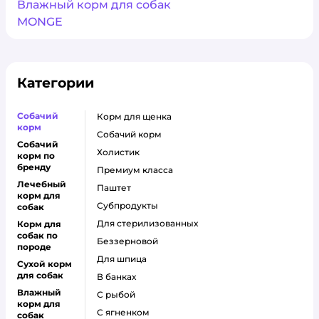
Влажный корм для собак
MONGE
Категории
Собачий
корм для щенка
корм
собачий корм
Собачий
холистик
корм по
бренду
премиум класса
Лечебный
паштет
корм для
субпродукты
собак
для стерилизованных
Корм для
собак по
беззерновой
породе
для шпица
Сухой корм
для собак
в банках
Влажный
с рыбой
корм для
с ягненком
собак