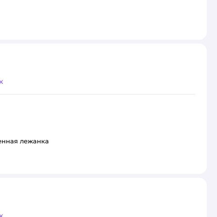
к
генная лежанка
к