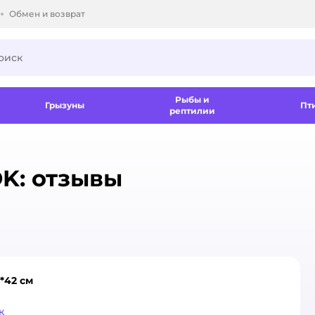
Обмен и возврат
ки.
Рыбы и
Грызуны
Пт
рептилии
ы
K: отзывы
*42 см
к