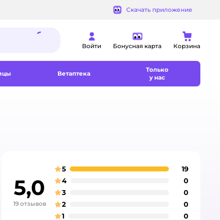
Скачать приложение
Войти
Бонусная карта
Корзина
Только
ицы
Ветаптека
у нас
5
19
отзывов
оценка
5,0
4
0
отзывов
оценка
3
0
отзывов
оценка
19 отзывов
2
0
отзывов
оценка
1
0
отзывов