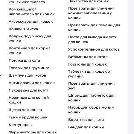
лекарства для кошек
кошачьего туалета
препараты для лечения
комкующийся
кожных заболеваний у
наполнитель для кошек
кошек
аксессуары для кошек
препараты для печени для
кошачья миска
кошек
коврик под миску для
паста для вывода шерсти
кошек
для кошек
контейнер для корма
успокоительное для котов
кошек
витамины для котов
поилка для кота
гормоны для кошек
товары для груминга
таблетки для кошек от
к
шампунь для котов
гуляния
антицарапки для кошек
препараты для лечения
жкт
пуходерка для котят
шприц для таблеток для
ножницы для когтей
кошек
кошки
набор для сбора мочи у
щетка для кошек
кошек
триммер для кошек
воротник для кота
колтунорез
бандаж для кошки
фурминаторы для кошек