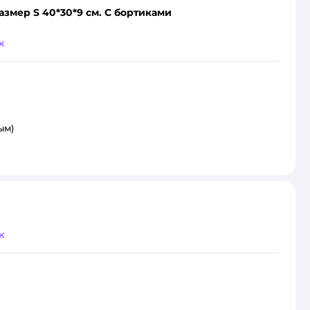
азмер S 40*30*9 см. С бортиками
к
ым)
к