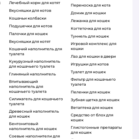
к
лечебный корм для котят
переноска для кота
вкусняшки для котов
домик для кошки
кошачьи колбаски
лежанка для кошек
подушечки для котов
когтеточка для кота
палочки для кошек
туннель для кошек
вкусняшки для котят
игровой комплекс для
кошки
кошачий наполнитель для
туалета
лаз для кошки в двери
кукурузный наполнитель
игрушки для котов
для кошачьего туалета
туалет для кошек
глиняный наполнитель
фильтр для кошачьего
впитывающий
туалета
наполнитель для
кошачьего туалета
пеленки для кошек
силикагель для кошачьего
зубная щетка для кошек
туалета
ветаптека для кошек
древесный наполнитель
средство от блох для
для кошек
кошек
бентонитовый
глистогонные препараты
наполнитель для кошек
для кошек
соевые наполнители для