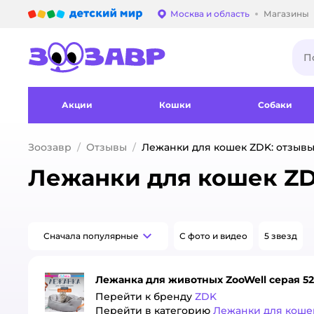
Детский мир
Москва и область
Магазины
Выбор адреса достав
Акции
Кошки
Собаки
Зоозавр
Отзывы
Лежанки для кошек ZDK: отзыв
Лежанки для кошек ZD
Сначала популярные
С фото и видео
5 звезд
Лежанка для животных ZooWell серая 52
Перейти к бренду
ZDK
Перейти в категорию
Лежанки для коше