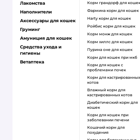
Лакомства
корм грандорф для коше
фармина корм для кошек
Наполнители
harty корм для кошек
Аксессуары для кошек
ройбис корм для кошек
Груминг
корм монж для кошек
Амуниция для кошек
корм хиллс для кошек
Средства ухода и
пурина оне для кошек
гигиены
корм для кошек при мкб
Ветаптека
корм для кошек с
проблемами почек
Корм для кастрированных
котов
влажный корм для
кастрированных котов
диабетический корм для
кошек
корм для кошек при
заболевании печени
кошачий корм для
похудения
корм для беременных и