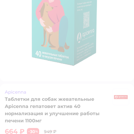
Apicenna
Таблетки для собак жевательные
A
Apicenna гепатовет актив 40
нормализация и улучшение работы
печени 1100мг
664 ₽
30
949 ₽
−
%