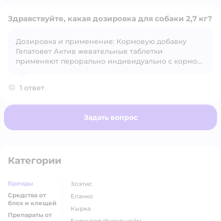
Здравствуйте, какая дозировка для собаки 2,7 кг?
Дозировка и применение: Кормовую добавку
Гепатовет Актив жевательные таблетки
Открыть вопрос
применяют перорально индивидуально с кормом
или дают как лакомство в течение 3 — 5 недель.
Гепатовет Актив жевательные таблетки для собак
1 ответ
по 1 таблетке на 10 кг массы тела животного 2 — 3
раза в день.
Задать вопрос
Категории
Бренды
Зоэтис
Средства от
Еланко
блох и клещей
Кырка
Препараты от
Берингер Ингельхайм