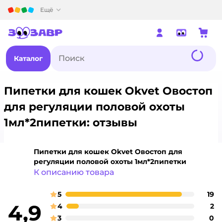
Детский мир
Ещё
Каталог
Пипетки для кошек Okvet Овостоп
для регуляции половой охоты
1мл*2пипетки: отзывы
Пипетки для кошек Okvet Овостоп для
регуляции половой охоты 1мл*2пипетки
К описанию товара
5
19
о
оценка
4,9
4
2
о
оценка
3
0
о