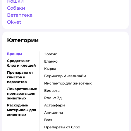
Кошки
Собаки
Ветаптека
Okvet
Категории
Бренды
Зоэтис
Средства от
Еланко
блох и клещей
Кырка
Препараты от
Берингер Ингельхайм
глистов и
паразитов
Инспектор для животных
Лекарственные
Биовета
препараты для
Рольф 3д
животных
Расходные
Астрафарм
материалы для
Апиценна
животных
Bars
Препараты от блох