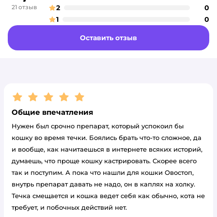
оценка
21 отзыв
2
0
о
оценка
1
0
о
оценка
Оставить отзыв
Рейтинг:
5
Общие впечатления
Нужен был срочно препарат, который успокоил бы
кошку во время течки. Боялись брать что-то сложное, да
и вообще, как начитаешься в интернете всяких историй,
думаешь, что проще кошку кастрировать. Скорее всего
так и поступим. А пока что нашли для кошки Овостоп,
внутрь препарат давать не надо, он в каплях на холку.
Течка смещается и кошка ведет себя как обычно, кота не
требует, и побочных действий нет.