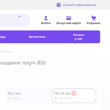
Скачать приложение
Войти
Бонусная карта
Корзина
Только
ицы
Ветаптека
у нас
 Мнямс
вощами пауч 85г
По 1 шт.
По 24 шт.
%
84 ₽/шт.
81,48 ₽/шт.