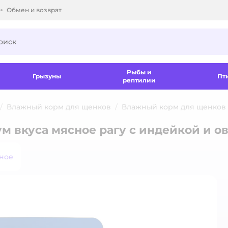
Обмен и возврат
ки.
Рыбы и
Грызуны
Пт
рептилии
Влажный корм для щенков
Влажный корм для щенков
 вкуса мясное рагу с индейкой и о
ное