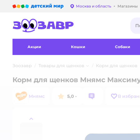
Детский мир
Москва и область
Магазины
Выбор адреса достав
Акции
Кошки
Собаки
Зоозавр
Товары для щенков
Корм для щенков
Корм для щенков Мнямс Максимум
Мнямс
5,0
·
В избран
назад