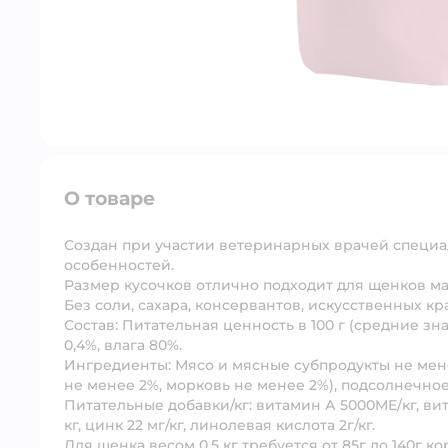
О товаре
Создан при участии ветеринарных врачей специа
особенностей.
Размер кусочков отлично подходит для щенков ма
Без соли, сахара, консервантов, искусственных кр
Состав: Питательная ценность в 100 г (средние знач
0,4%, влага 80%.
Ингредиенты: Мясо и мясные субпродукты не менее
не менее 2%, морковь не менее 2%), подсолнечно
Питательные добавки/кг: витамин А 5000ME/кг, вита
кг, цинк 22 мг/кг, линолевая кислота 2г/кг.
Для щенка весом 0,5 кг требуется от 85г до 140г ко