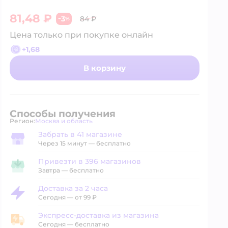
81,48 ₽
3
84 ₽
−
%
Цена только при покупке онлайн
+
1,68
В корзину
Способы получения
Регион:
Москва и область
Выбор адреса доставки.
Забрать в 41 магазине
Забрать в магазине
Через 15 минут — бесплатно
Привезти в 396 магазинов
Привезти в магазин
Завтра
—
бесплатно
Доставка за 2 часа
Доставка за 2 часа
Сегодня
—
от 99 ₽
Экспресс-доставка из магазина
Экспресс-доставка из магазина
Сегодня
—
бесплатно