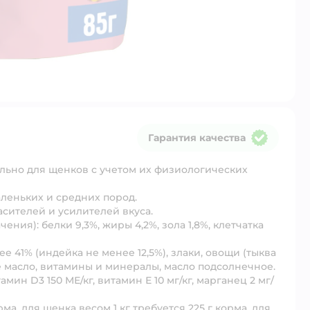
Гарантия качества
Гарантия качества
льно для щенков с учетом их физиологических
леньких и средних пород.
асителей и усилителей вкуса.
ения): белки 9,3%, жиры 4,2%, зола 1,8%, клетчатка
 41% (индейка не менее 12,5%), злаки, овощи (тыква
е масло, витамины и минералы, масло подсолнечное.
мин D3 150 МЕ/кг, витамин Е 10 мг/кг, марганец 2 мг/
рма, для щенка весом 1 кг требуется 225 г корма, для