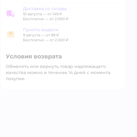
Доставка со склада
10 августа
—
от 149 ₽
Доставка со склада
Бесплатно — от 2 000 ₽
Пункты выдачи
9 августа
—
от 99 ₽
Пункты выдачи
Бесплатно — от 2 000 ₽
Условия возврата
Обменять или вернуть товар надлежащего
качества можно в течение 14 дней с момента
покупки.