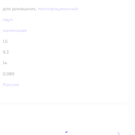
для домашних,
полнорационный
пауч
маленькая
1.5
9.3
14
0.089
Россия