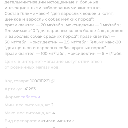
дегельминтизации истощенные и больные
инфекционными заболеваниями животные.
Состав Гельмимакс-4 “для взрослых кошек и котят,
щенков и взрослых собак мелких пород”:
празиквантел — 20 мг/табл., моксидектин — 1 мг/табл.;
Гельмимакс-10 “для взрослых кошек более 4 кг, щенков
и взрослых собак средних пород”: празиквантел —
50 мг/табл., моксидектин — 2,5 мг/табл.; Гельмимакс-20
“для щенков и взрослых собак крупных пород”
празиквантел — 100 мг/табл., моксидектин — 5 мг/табл.
Цены в интернет-магазине могут отличаться
от розничных магазинов.
Код товара:
1000111221
Скопировать код товара
Артикул:
41283
Форма:
таблетки
Мин. вес питомца, кг:
2
Макс. вес питомца, кг:
4
Вид препарата:
антигельминтик