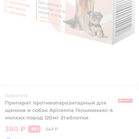
Apicenna
Препарат противопаразитарный для
A
щенков и собак Apicenna Гельмимакс-4
мелких пород 120мг 2таблетки
380 ₽
30
543 ₽
−
%