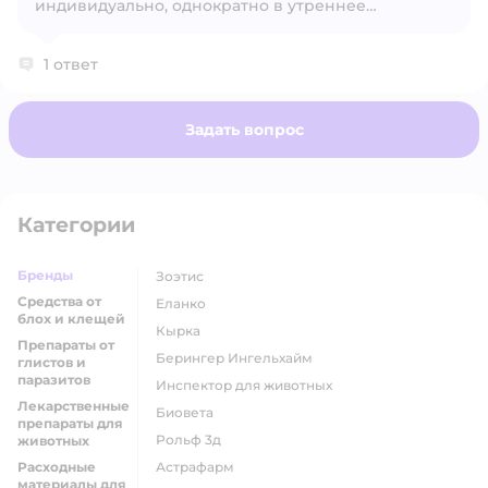
индивидуально, однократно в утреннее
кормление с небольшим количеством корма или
вводят принудительно на корень языка в
1 ответ
терапевтической дозе 5 мг празиквантела и 0,25
мг моксидектина на 1 кг массы животного.
Задать вопрос
Категории
Бренды
Зоэтис
Средства от
Еланко
блох и клещей
Кырка
Препараты от
Берингер Ингельхайм
глистов и
паразитов
Инспектор для животных
Лекарственные
Биовета
препараты для
Рольф 3д
животных
Расходные
Астрафарм
материалы для