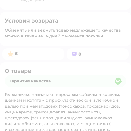
Недоступно
Условия возврата
Обменять или вернуть товар надлежащего качества
можно в течение 14 дней с момента покупки.
Рейтинг:
Вопросов:
5
0
О товаре
Гарантия качества
Гарантия качества
Гельмимакс назначают взрослым собакам и кошкам,
щенкам и котятам с профилактической и лечебной
целью при нематодозах (токсокароз, токсаскаридоз,
унцинариоз, трихоцефалез, анкилостомоз),
цестодозах (тениидоз, дипилидиоз, эхинококкоз,
дифиллоботриоз, альвеококкоз, мезоцестоидоз)
и смешанных нематодо-цестодозных инвазиях,