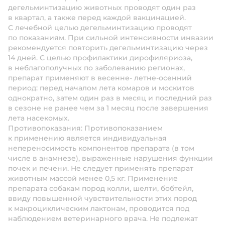
дегельминтизацию животных проводят один раз
в квартал, а также перед каждой вакцинацией.
С лечебной целью дегельминтизацию проводят
по показаниям. При сильной интенсивности инвазии
рекомендуется повторить дегельминтизацию через
14 дней. С целью профилактики дирофиляриоза,
в неблагополучных по заболеванию регионах,
препарат применяют в весенне- летне-осенний
период: перед началом лета комаров и москитов
однократно, затем один раз в месяц и последний раз
в сезоне не ранее чем за 1 месяц после завершения
лета насекомых.
Противопоказания:
Противопоказанием
к применению является индивидуальная
непереносимость компонентов препарата (в том
числе в анамнезе), выраженные нарушения функции
почек и печени. Не следует применять препарат
животным массой менее 0,5 кг. Применение
препарата собакам пород колли, шелти, бобтейл,
ввиду повышенной чувствительности этих пород
к макроциклическим лактонам, проводится под
наблюдением ветеринарного врача. Не подлежат