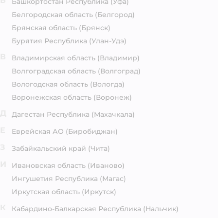
Б
Башкортостан Республика
(Уфа)
Белгородская область
(Белгород)
Брянская область
(Брянск)
Бурятия Республика
(Улан-Удэ)
В
Владимирская область
(Владимир)
Волгоградская область
(Волгоград)
Вологодская область
(Вологда)
Воронежская область
(Воронеж)
Д
Дагестан Республика
(Махачкала)
Е
Еврейская АО
(Биробиджан)
З
Забайкальский край
(Чита)
И
Ивановская область
(Иваново)
Ингушетия Республика
(Магас)
Иркутская область
(Иркутск)
К
Кабардино-Балкарская Республика
(Нальчик)