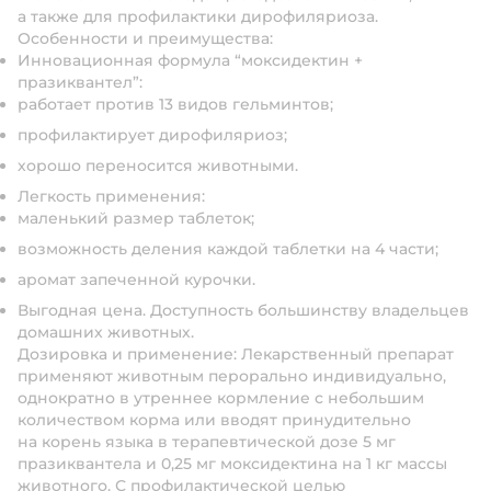
а также для профилактики дирофиляриоза.
Особенности и преимущества:
Инновационная формула “моксидектин +
празиквантел”:
работает против 13 видов гельминтов;
профилактирует дирофиляриоз;
хорошо переносится животными.
Легкость применения:
маленький размер таблеток;
возможность деления каждой таблетки на 4 части;
аромат запеченной курочки.
Выгодная цена. Доступность большинству владельцев
домашних животных.
Дозировка и применение:
Лекарственный препарат
применяют животным перорально индивидуально,
однократно в утреннее кормление с небольшим
количеством корма или вводят принудительно
на корень языка в терапевтической дозе 5 мг
празиквантела и 0,25 мг моксидектина на 1 кг массы
животного. С профилактической целью