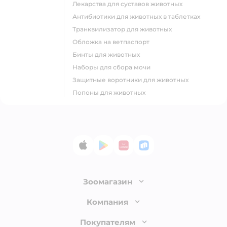
Лекарства для суставов животных
Антибиотики для животных в таблетках
Транквилизатор для животных
Обложка на ветпаспорт
Бинты для животных
Наборы для сбора мочи
Защитные воротники для животных
Попоны для животных
App Store
Google Play
AppGallery
RuStore
Зоомагазин
Лицензия
Компания
Как сделать заказ
О компании
Покупателям