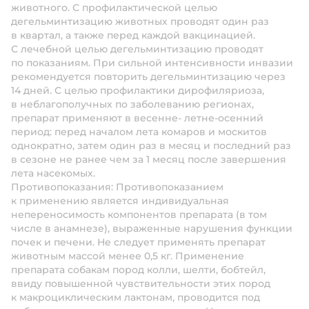
животного. С профилактической целью
дегельминтизацию животных проводят один раз
в квартал, а также перед каждой вакцинацией.
С лечебной целью дегельминтизацию проводят
по показаниям. При сильной интенсивности инвазии
рекомендуется повторить дегельминтизацию через
14 дней. С целью профилактики дирофиляриоза,
в неблагополучных по заболеванию регионах,
препарат применяют в весенне- летне-осенний
период: перед началом лета комаров и москитов
однократно, затем один раз в месяц и последний раз
в сезоне не ранее чем за 1 месяц после завершения
лета насекомых.
Противопоказания:
Противопоказанием
к применению является индивидуальная
непереносимость компонентов препарата (в том
числе в анамнезе), выраженные нарушения функции
почек и печени. Не следует применять препарат
животным массой менее 0,5 кг. Применение
препарата собакам пород колли, шелти, бобтейл,
ввиду повышенной чувствительности этих пород
к макроциклическим лактонам, проводится под