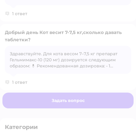
1 ответ
Добрый день Кот весит 7-7,5 кг,сколько давать
таблетки?
Здравствуйте. Для кота весом 7–7,5 кг препарат
Открыть вопрос
Гельмимакс-10 (120 мг) дозируется следующим
образом: 💊 Рекомендованная дозировка: • 1
таблетка на 10 кг массы тела • Вес вашего кота — 7–
7,5 кг, значит: • ✅ 1 таблетка — достаточная и
1 ответ
безопасная доза 📌 Способ применения: •
Однократно, внутрь, можно с кормом или
лакомством • При необходимости — повтор через
Задать вопрос
3 месяца • Таблетку не нужно делить, так как вес
кота близок к 10 кг
Категории