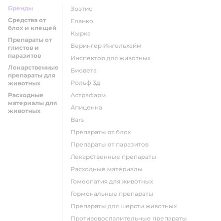
Бренды
Зоэтис
Средства от
Еланко
блох и клещей
Кырка
Препараты от
Берингер Ингельхайм
глистов и
паразитов
Инспектор для животных
Лекарственные
Биовета
препараты для
Рольф 3д
животных
Расходные
Астрафарм
материалы для
Апиценна
животных
Bars
Препараты от блох
Препараты от паразитов
Лекарственные препараты
Расходные материалы
Гомеопатия для животных
Гормональные препараты
Препараты для шерсти животных
Противовоспалительные препараты