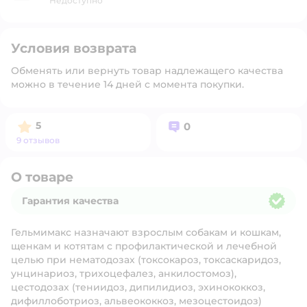
Недоступно
Условия возврата
Обменять или вернуть товар надлежащего качества
можно в течение 14 дней с момента покупки.
Рейтинг:
Вопросов:
5
0
9 отзывов
О товаре
Гарантия качества
Гарантия качества
Гельмимакс назначают взрослым собакам и кошкам,
щенкам и котятам с профилактической и лечебной
целью при нематодозах (токсокароз, токсаскаридоз,
унцинариоз, трихоцефалез, анкилостомоз),
цестодозах (тениидоз, дипилидиоз, эхинококкоз,
дифиллоботриоз, альвеококкоз, мезоцестоидоз)