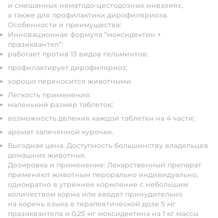
и смешанных нематодо-цестодозных инвазиях,
а также для профилактики дирофиляриоза.
Особенности и преимущества:
Инновационная формула “моксидектин +
празиквантел”:
работает против 13 видов гельминтов;
профилактирует дирофиляриоз;
хорошо переносится животными.
Легкость применения:
маленький размер таблеток;
возможность деления каждой таблетки на 4 части;
аромат запеченной курочки.
Выгодная цена. Доступность большинству владельцев
домашних животных.
Дозировка и применение:
Лекарственный препарат
применяют животным перорально индивидуально,
однократно в утреннее кормление с небольшим
количеством корма или вводят принудительно
на корень языка в терапевтической дозе 5 мг
празиквантела и 0,25 мг моксидектина на 1 кг массы