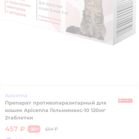
Apicenna
Препарат противопаразитарный для
A
кошек Apicenna Гельмимакс-10 120мг
2таблетки
457 ₽
30
654 ₽
−
%