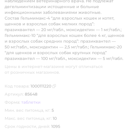
наблюдением ветеринарного врача. Не подлежат
дегельминтизации истощенные и больные
инфекционными заболеваниями животные.
Состав Гельмимакс-4 “для взрослых кошек и котят,
щенков и взрослых собак мелких пород”:
празиквантел — 20 мг/табл., моксидектин — 1 мг/табл.;
Гельмимакс-10 “для взрослых кошек более 4 кг, щенков
и взрослых собак средних пород”: празиквантел —
50 мг/табл., моксидектин — 2,5 мг/табл.; Гельмимакс-20
“для щенков и взрослых собак крупных пород”
празиквантел — 100 мг/табл., моксидектин — 5 мг/табл.
Цены в интернет-магазине могут отличаться
от розничных магазинов.
Код товара:
1000111220
Скопировать код товара
Артикул:
85648
Форма:
таблетки
Мин. вес питомца, кг:
5
Макс. вес питомца, кг:
10
Срок годности, дней:
1095