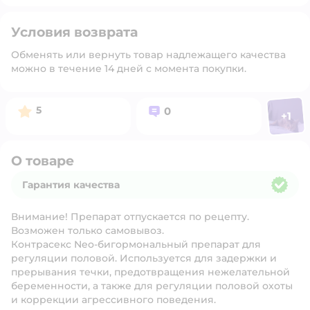
Условия возврата
Обменять или вернуть товар надлежащего качества
можно в течение 14 дней с момента покупки.
Фото п
Рейтинг:
Вопросов:
5
0
+
1
Откр
О товаре
Гарантия качества
Гарантия качества
Внимание! Препарат отпускается по рецепту.
Возможен только самовывоз.
Контрасекс Neo-бигормональный препарат для
регуляции половой. Используется для задержки и
прерывания течки, предотвращения нежелательной
беременности, а также для регуляции половой охоты
и коррекции агрессивного поведения.