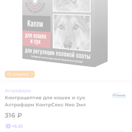
По рецепту
Астрафарм
Контрацептив для кошек и сук
А
Астрафарм КонтрСекс Neo 2мл
316 ₽
+
6,32