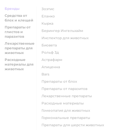
Бренды
Зоэтис
Средства от
Еланко
блох и клещей
Кырка
Препараты от
Берингер Ингельхайм
глистов и
паразитов
Инспектор для животных
Лекарственные
Биовета
препараты для
Рольф 3д
животных
Расходные
Астрафарм
материалы для
Апиценна
животных
Bars
Препараты от блох
Препараты от паразитов
Лекарственные препараты
Расходные материалы
Гомеопатия для животных
Гормональные препараты
Препараты для шерсти животных