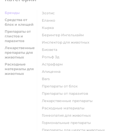
Бренды
Зоэтис
Средства от
Еланко
блох и клещей
Кырка
Препараты от
Берингер Ингельхайм
глистов и
паразитов
Инспектор для животных
Лекарственные
Биовета
препараты для
Рольф 3д
животных
Расходные
Астрафарм
материалы для
Апиценна
животных
Bars
Препараты от блох
Препараты от паразитов
Лекарственные препараты
Расходные материалы
Гомеопатия для животных
Гормональные препараты
Препараты для шерсти животных