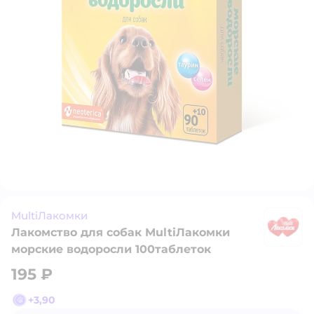
MultiЛакомки
Лакомство для собак MultiЛакомки
M
морские водоросли 100таблеток
195 ₽
+
3,90