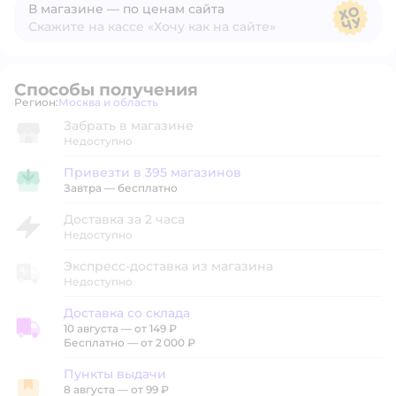
В магазине — по ценам сайта
Скажите на кассе «Хочу как на сайте»
В магазине — по ценам сайта
Способы получения
Регион:
Москва и область
Выбор адреса доставки.
Забрать в магазине
Недоступно
Привезти в 395 магазинов
Привезти в магазин
Завтра
—
бесплатно
Доставка за 2 часа
Недоступно
Экспресс-доставка из магазина
Недоступно
Доставка со склада
10 августа
—
от 149 ₽
Доставка со склада
Бесплатно — от 2 000 ₽
Пункты выдачи
8 августа
—
от 99 ₽
Пункты выдачи