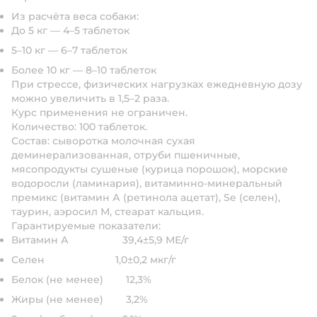
Из расчёта веса собаки:
До 5 кг — 4–5 таблеток
5–10 кг — 6–7 таблеток
Более 10 кг — 8–10 таблеток
При стрессе, физических нагрузках ежедневную дозу
можно увеличить в 1,5–2 раза.
Курс применения не ограничен.
Количество:
100 таблеток.
Состав:
сыворотка молочная сухая
деминерализованная, отруби пшеничные,
мясопродукты сушеные (курица порошок), морские
водоросли (ламинария), витаминно-минеральный
премикс (витамин А (ретинола ацетат), Se (селен),
таурин, аэросил М, стеарат кальция.
Гарантируемые показатели:
Витамин А 39,4±5,9 МЕ/г
Селен 1,0±0,2 мкг/г
Белок (не менее) 12,3%
Жиры (не менее) 3,2%