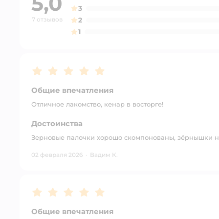
5,0
3
7 отзывов
2
1
Рейтинг:
5
Общие впечатления
Отличное лакомство, кенар в восторге!
Достоинства
Зерновые палочки хорошо скомпонованы, зёрнышки н
02 февраля 2026
·
Вадим К.
Рейтинг:
5
Общие впечатления