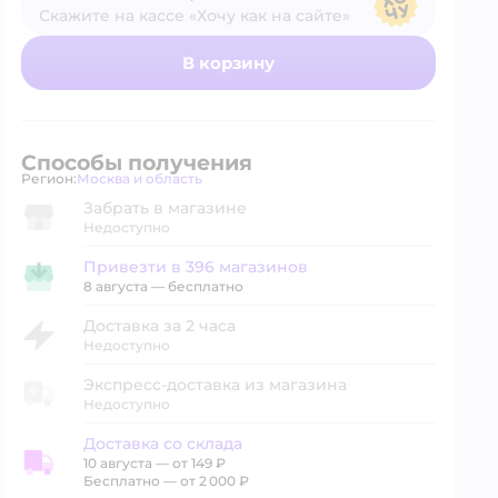
Скажите на кассе «Хочу как на сайте»
В магазине — по ценам сайта
В корзину
Способы получения
Регион:
Москва и область
Выбор адреса доставки.
Забрать в магазине
Недоступно
Привезти в 396 магазинов
Привезти в магазин
8 августа
—
бесплатно
Доставка за 2 часа
Недоступно
Экспресс-доставка из магазина
Недоступно
Доставка со склада
10 августа
—
от 149 ₽
Доставка со склада
Бесплатно — от 2 000 ₽