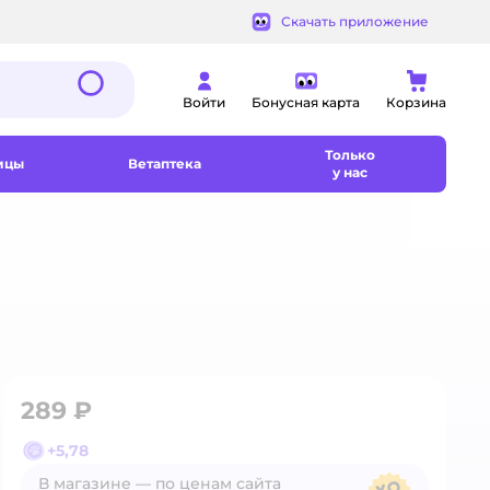
Скачать приложение
Войти
Бонусная карта
Корзина
Только
ицы
Ветаптека
у нас
289 ₽
+
5,78
В магазине — по ценам сайта