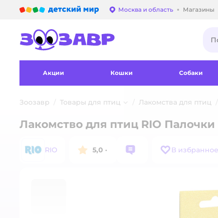
Детский мир
Москва и область
Магазины
Выбор адреса достав
Акции
Кошки
Собаки
Зоозавр
Товары для птиц
Лакомства для птиц
Лакомство для птиц RIO Палочки
RIO
5,0
·
В избранно