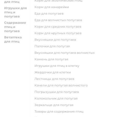
корм для экзотических птиц
для птиц
корм для канарейки
Игрушки для
птиц и
еда для попугаев
попугаев
еда для волнистых попугаев
Содержание
корм для средних попугаев
птиц и
попугаев
корм для крупных попугаев
Ветаптека
вкусняшки для попугаев
для птиц
палочки для попугая
вкусняшки для попугаев волнистых
камень для попугая
игрушки для птиц в клетку
жердочки для клетки
лестницы для попугаев
качели для попугая волнистого
погрызушки для попугаев
колокольчик для попугая
зеркальце для попугая
товары для содержания птиц