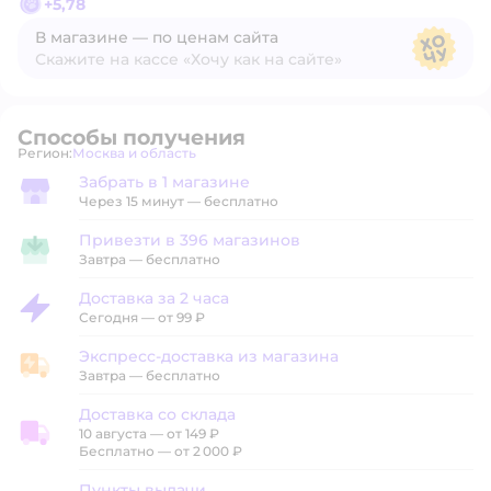
+
5,78
В магазине — по ценам сайта
Скажите на кассе «Хочу как на сайте»
В магазине — по ценам сайта
Способы получения
Регион:
Москва и область
Выбор адреса доставки.
Забрать в 1 магазине
Забрать в магазине
Через 15 минут — бесплатно
Привезти в 396 магазинов
Привезти в магазин
Завтра
—
бесплатно
Доставка за 2 часа
Доставка за 2 часа
Сегодня
—
от 99 ₽
Экспресс-доставка из магазина
Экспресс-доставка из магазина
Завтра
—
бесплатно
Доставка со склада
10 августа
—
от 149 ₽
Доставка со склада
Бесплатно — от 2 000 ₽
Пункты выдачи