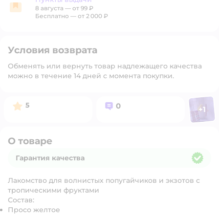
8 августа
—
от 99 ₽
Пункты выдачи
Бесплатно — от 2 000 ₽
Условия возврата
Обменять или вернуть товар надлежащего качества
можно в течение 14 дней с момента покупки.
Фото п
Рейтинг:
Вопросов:
5
0
+
1
Откр
О товаре
Гарантия качества
Гарантия качества
Лакомство для волнистых попугайчиков и экзотов с
тропическими фруктами
Состав:
Просо желтое