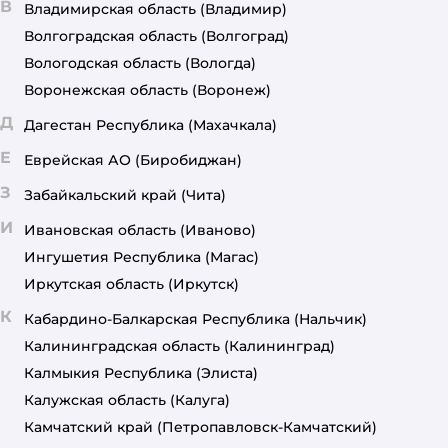
В
Владимирская область
(Владимир)
Волгоградская область
(Волгоград)
Вологодская область
(Вологда)
Воронежская область
(Воронеж)
Д
Дагестан Республика
(Махачкала)
Е
Еврейская АО
(Биробиджан)
З
Забайкальский край
(Чита)
И
Ивановская область
(Иваново)
Ингушетия Республика
(Магас)
Иркутская область
(Иркутск)
К
Кабардино-Балкарская Республика
(Нальчик)
Калининградская область
(Калининград)
Калмыкия Республика
(Элиста)
Калужская область
(Калуга)
Камчатский край
(Петропавловск-Камчатский)