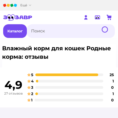
Детский мир
Ещё
Каталог
Влажный корм для кошек Родные
корма: отзывы
5
25
о
оценка
4,9
4
1
о
оценка
3
0
о
оценка
27 отзывов
2
1
о
оценка
1
0
о
оценка