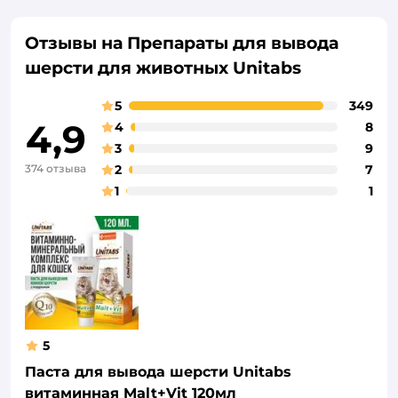
Отзывы на Препараты для вывода
шерсти для животных Unitabs
5
349
4,9
4
8
3
9
374 отзыва
2
7
1
1
5
Паста для вывода шерсти Unitabs
витаминная Malt+Vit 120мл