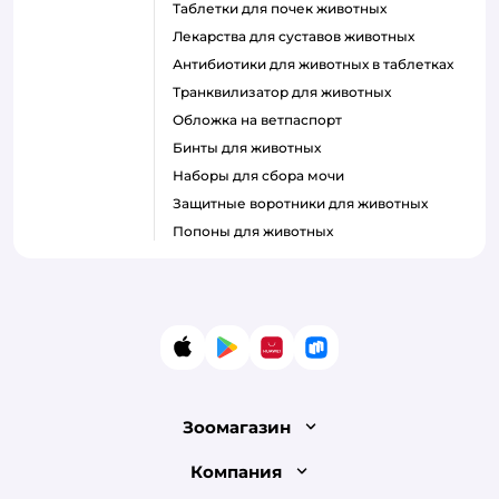
Таблетки для почек животных
Лекарства для суставов животных
Антибиотики для животных в таблетках
Транквилизатор для животных
Обложка на ветпаспорт
Бинты для животных
Наборы для сбора мочи
Защитные воротники для животных
Попоны для животных
App Store
Google Play
AppGallery
RuStore
Зоомагазин
Лицензия
Компания
Как сделать заказ