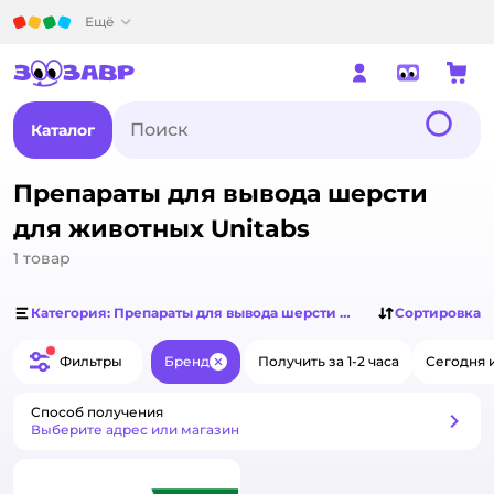
Детский мир
Ещё
Каталог
Препараты для вывода шерсти
для животных Unitabs
1
товар
Категория: Препараты для вывода шерсти для животных
Сортировка
Фильтры
Бренд
Получить за 1-2 часа
Сегодня 
Закрыть
Способ получения
Способ получения
Выберите адрес или магазин