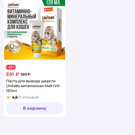
25
−
%
591 ₽
789 ₽
Паста для вывода шерсти
Unitabs витаминная Malt+Vit
120мл
4,6
11
отзывов
Рейтинг:
В корзину