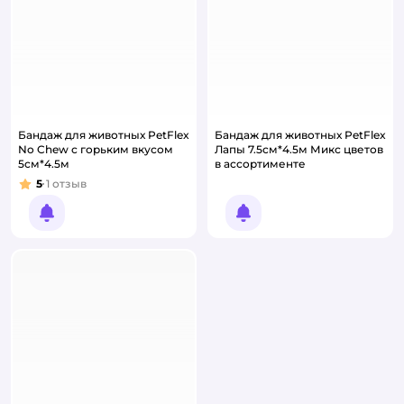
Бандаж для животных PetFlex
Бандаж для животных PetFlex
No Chew с горьким вкусом
Лапы 7.5см*4.5м Микс цветов
5см*4.5м
в ассортименте
5
1
отзыв
Рейтинг:
Уведомить о появлении
Уведомить о появлении