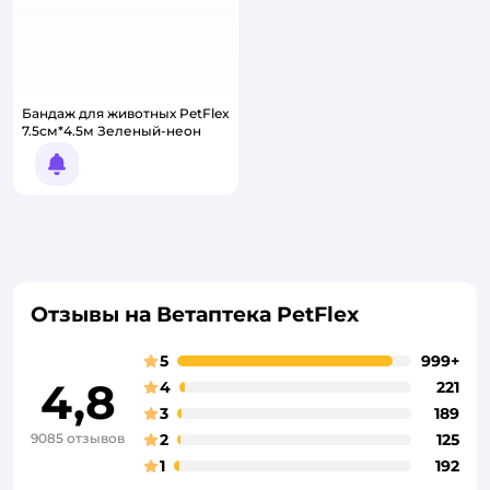
Бандаж для животных PetFlex
7.5см*4.5м Зеленый-неон
Уведомить о появлении
Отзывы на Ветаптека PetFlex
5
999+
4,8
4
221
3
189
9085 отзывов
2
125
1
192