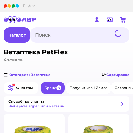
Детский мир
Ещё
Каталог
Ветаптека PetFlex
4
товара
Категория: Ветаптека
Сортировка
Фильтры
Бренд
Получить за 1-2 часа
Сегодня 
Закрыть
Способ получения
Способ получения
Выберите адрес или магазин