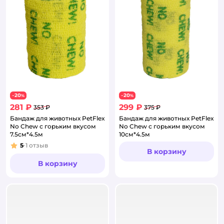
20
20
−
%
−
%
281 ₽
299 ₽
353 ₽
375 ₽
Бандаж для животных PetFlex
Бандаж для животных PetFlex
No Chew с горьким вкусом
No Chew с горьким вкусом
7.5см*4.5м
10см*4.5м
5
1
отзыв
Рейтинг:
В корзину
В корзину