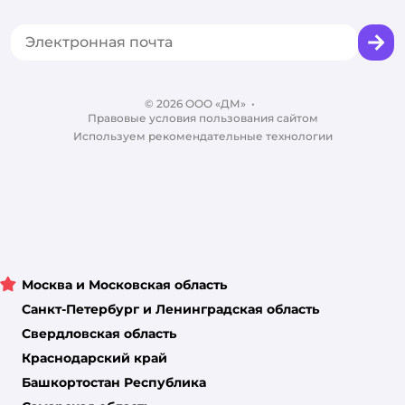
Акции
Сертификат АКИТ
Товары для собак
Горячая линия безопасности
Промокоды
Сертификаты
Корм для собак
Вакансии
Бренды
Обратная связь
Одежда для собак
Контакты
Отзывы
Карта сайта
Ветаптека
© 2026 ООО «ДМ»
Блог
•
Правовые условия пользования сайтом
Магазины сети
Используем рекомендательные технологии
Москва и Московская область
Санкт-Петербург и Ленинградская область
Свердловская область
Краснодарский край
Башкортостан Республика