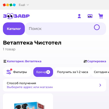
Детский мир
Ещё
Каталог
Ветаптека Чистотел
1
товар
Категория: Ветаптека
Сортировка
Фильтры
Бренд
Получить за 1-2 часа
Сегодня 
Закрыть
Способ получения
Способ получения
Выберите адрес или магазин