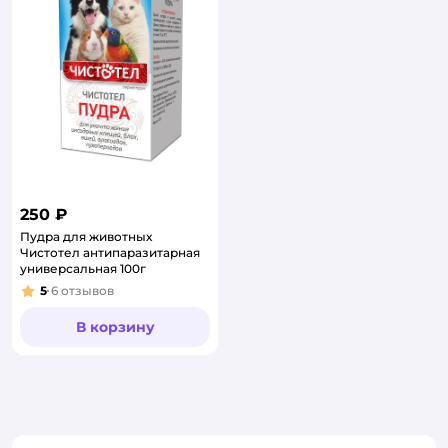
250 ₽
Пудра для животных
Чистотел антипаразитарная
универсальная 100г
5
6
отзывов
Рейтинг:
В корзину