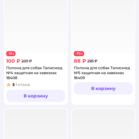
51
70
−
%
−
%
100 ₽
88 ₽
205 ₽
295 ₽
Попона для собак Талисмед
Попона для собак Талисмед
№4 защитная на завязках
№5 защитная на завязках
18408
18409
5
1
отзыв
Рейтинг:
В корзину
В корзину