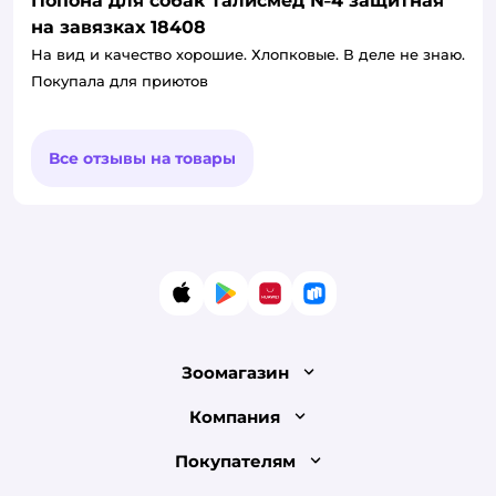
Попона для собак Талисмед №4 защитная
на завязках 18408
На вид и качество хорошие. Хлопковые. В деле не знаю.
Покупала для приютов
Все отзывы на товары
App Store
Google Play
AppGallery
RuStore
Зоомагазин
Лицензия
Компания
Как сделать заказ
О компании
Покупателям
Доставка и оплата
Раскрытие информации