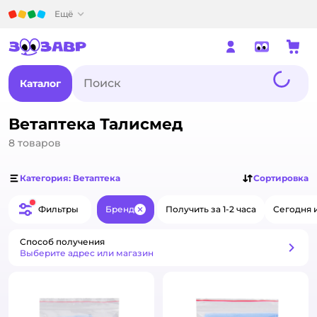
Детский мир
Ещё
Каталог
Ветаптека Талисмед
8
товаров
Категория: Ветаптека
Сортировка
Фильтры
Бренд
Получить за 1-2 часа
Сегодня 
Закрыть
Способ получения
Способ получения
Выберите адрес или магазин