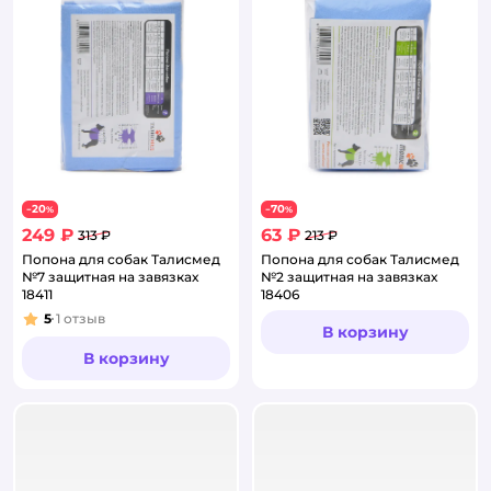
20
70
−
%
−
%
249 ₽
63 ₽
313 ₽
213 ₽
Попона для собак Талисмед
Попона для собак Талисмед
№7 защитная на завязках
№2 защитная на завязках
18411
18406
5
1
отзыв
Рейтинг:
В корзину
В корзину