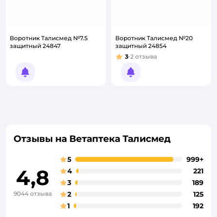
Воротник Талисмед №7.5
Воротник Талисмед №20
защитный 24847
защитный 24854
3
2
отзыва
Рейтинг:
Уведомить о появлении
Уведомить о появлении
Отзывы на Ветаптека Талисмед
5
999+
4,8
4
221
3
189
9044 отзыва
2
125
1
192