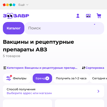
Детский мир
Ещё
Каталог
Вакцины и рецептурные
препараты АВЗ
5
товаров
Категория: Вакцины и рецептурные препараты
Сортировка
Фильтры
Бренд
Получить за 1-2 часа
Сегодня 
Закрыть
Способ получения
Способ получения
Выберите адрес или магазин