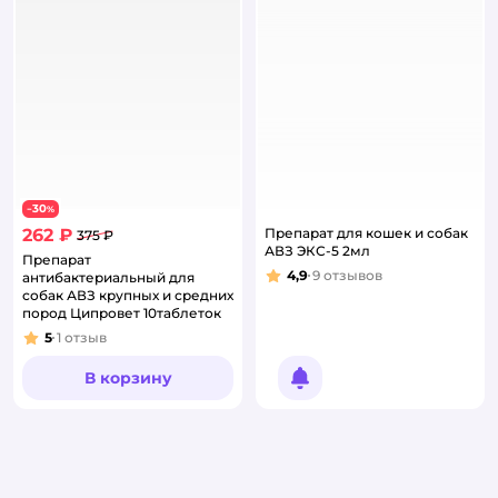
30
−
%
262 ₽
Препарат для кошек и собак
375 ₽
АВЗ ЭКС-5 2мл
Препарат
4,9
9
отзывов
антибактериальный для
Рейтинг:
собак АВЗ крупных и средних
пород Ципровет 10таблеток
5
1
отзыв
Рейтинг:
В корзину
Уведомить о появлении