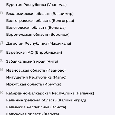
Бурятия Республика
(Улан-Удэ)
В
Владимирская область
(Владимир)
Волгоградская область
(Волгоград)
Вологодская область
(Вологда)
Воронежская область
(Воронеж)
Д
Дагестан Республика
(Махачкала)
Е
Еврейская АО
(Биробиджан)
З
Забайкальский край
(Чита)
И
Ивановская область
(Иваново)
Ингушетия Республика
(Магас)
Иркутская область
(Иркутск)
К
Кабардино-Балкарская Республика
(Нальчик)
Калининградская область
(Калининград)
Калмыкия Республика
(Элиста)
Калужская область
(Калуга)