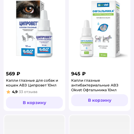
569 ₽
945 ₽
Капли глазные для собак и
Капли глазные
кошек АВЗ Ципровет 10мл
антибактериальные АВЗ
Okvet Офтальмика 10мл
4,9
33
отзыва
Рейтинг:
В корзину
В корзину