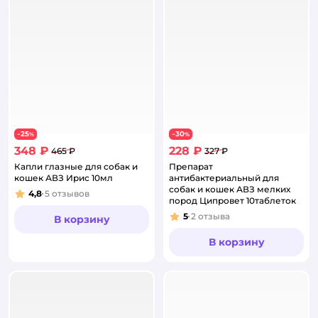
25
30
−
%
−
%
348 ₽
228 ₽
465 ₽
327 ₽
Капли глазные для собак и
Препарат
кошек АВЗ Ирис 10мл
антибактериальный для
собак и кошек АВЗ мелких
4,8
5
отзывов
Рейтинг:
пород Ципровет 10таблеток
5
2
отзыва
В корзину
Рейтинг:
В корзину