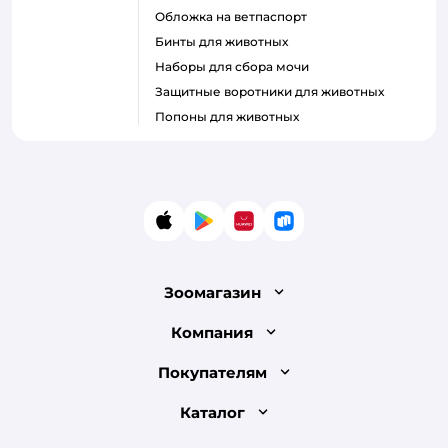
Обложка на ветпаспорт
Бинты для животных
Наборы для сбора мочи
Защитные воротники для животных
Попоны для животных
App Store
Google Play
AppGallery
RuStore
Зоомагазин
Лицензия
Компания
Как сделать заказ
О компании
Покупателям
Доставка и оплата
Раскрытие информации
Бонусные карты
Каталог
Обмен и возврат товара
Инвесторам
Электронные подарочные сертификаты
Правила продажи