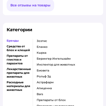
Все отзывы на товары
Категории
Бренды
Зоэтис
Средства от
Еланко
блох и клещей
Кырка
Препараты от
Берингер Ингельхайм
глистов и
паразитов
Инспектор для животных
Лекарственные
Биовета
препараты для
Рольф 3д
животных
Расходные
Астрафарм
материалы для
Апиценна
животных
Bars
Препараты от блох
Препараты от паразитов