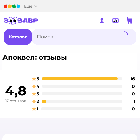
Детский мир
Ещё
Каталог
Апоквел: отзывы
5
16
о
оценка
4,8
4
0
о
оценка
3
0
о
оценка
17 отзывов
2
1
о
оценка
1
0
о
оценка