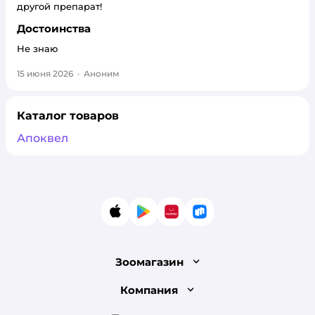
другой препарат!
Достоинства
Не знаю
15 июня 2026
·
Аноним
Каталог товаров
Апоквел
App Store
Google Play
AppGallery
RuStore
Зоомагазин
Лицензия
Компания
Как сделать заказ