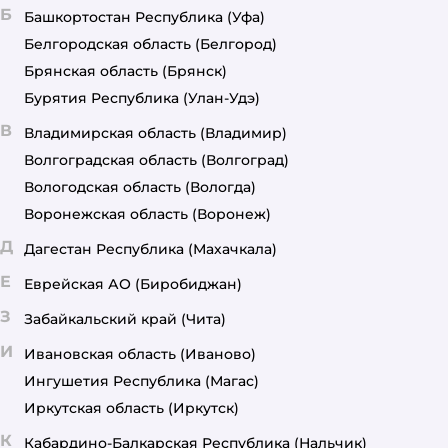
Б
Башкортостан Республика
(Уфа)
Белгородская область
(Белгород)
Брянская область
(Брянск)
Бурятия Республика
(Улан-Удэ)
В
Владимирская область
(Владимир)
Волгоградская область
(Волгоград)
Вологодская область
(Вологда)
Воронежская область
(Воронеж)
Д
Дагестан Республика
(Махачкала)
Е
Еврейская АО
(Биробиджан)
З
Забайкальский край
(Чита)
И
Ивановская область
(Иваново)
Ингушетия Республика
(Магас)
Иркутская область
(Иркутск)
К
Кабардино-Балкарская Республика
(Нальчик)