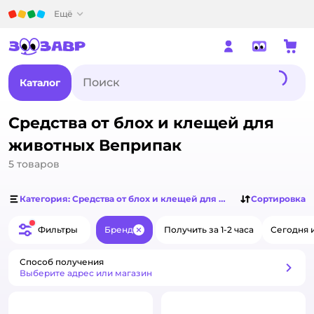
Детский мир
Ещё
Каталог
Средства от блох и клещей для
животных Веприпак
5
товаров
Категория: Средства от блох и клещей для животных
Сортировка
Фильтры
Бренд
Получить за 1-2 часа
Сегодня 
Закрыть
Способ получения
Способ получения
Выберите адрес или магазин