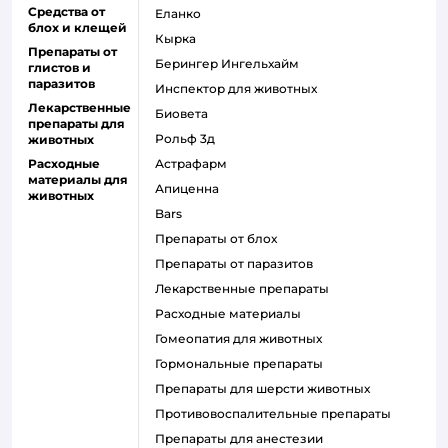
Средства от
Еланко
блох и клещей
Кырка
Препараты от
Берингер Ингельхайм
глистов и
паразитов
Инспектор для животных
Лекарственные
Биовета
препараты для
Рольф 3д
животных
Расходные
Астрафарм
материалы для
Апиценна
животных
Bars
Препараты от блох
Препараты от паразитов
Лекарственные препараты
Расходные материалы
Гомеопатия для животных
Гормональные препараты
Препараты для шерсти животных
Противовоспалительные препараты
Препараты для анестезии