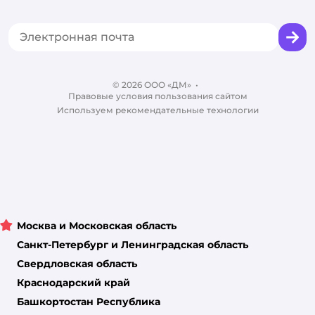
Акции
Сертификат АКИТ
Товары для собак
Горячая линия безопасности
Промокоды
Сертификаты
Корм для собак
Вакансии
Бренды
Обратная связь
Одежда для собак
Контакты
Отзывы
Карта сайта
Ветаптека
© 2026 ООО «ДМ»
Блог
•
Правовые условия пользования сайтом
Магазины сети
Используем рекомендательные технологии
Москва и Московская область
Санкт-Петербург и Ленинградская область
Свердловская область
Краснодарский край
Башкортостан Республика