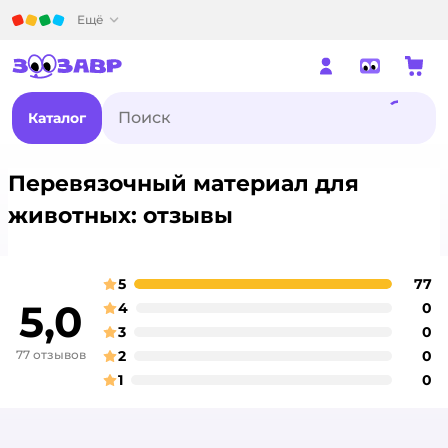
Детский мир
Ещё
Каталог
Перевязочный материал для
животных: отзывы
5
77
о
оценка
5,0
4
0
о
оценка
3
0
о
оценка
77 отзывов
2
0
о
оценка
1
0
о
оценка