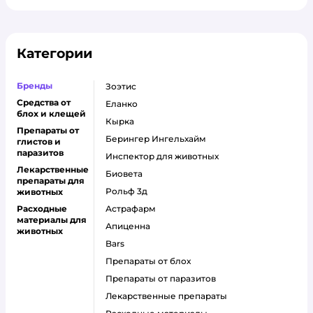
Категории
Бренды
Зоэтис
Средства от
Еланко
блох и клещей
Кырка
Препараты от
Берингер Ингельхайм
глистов и
паразитов
Инспектор для животных
Лекарственные
Биовета
препараты для
Рольф 3д
животных
Расходные
Астрафарм
материалы для
Апиценна
животных
Bars
Препараты от блох
Препараты от паразитов
Лекарственные препараты