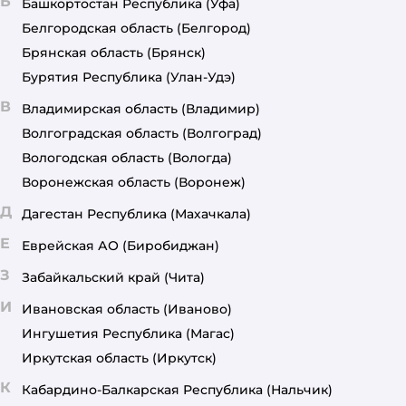
Б
Башкортостан Республика
(Уфа)
Белгородская область
(Белгород)
Брянская область
(Брянск)
Бурятия Республика
(Улан-Удэ)
В
Владимирская область
(Владимир)
Волгоградская область
(Волгоград)
Вологодская область
(Вологда)
Воронежская область
(Воронеж)
Д
Дагестан Республика
(Махачкала)
Е
Еврейская АО
(Биробиджан)
З
Забайкальский край
(Чита)
И
Ивановская область
(Иваново)
Ингушетия Республика
(Магас)
Иркутская область
(Иркутск)
К
Кабардино-Балкарская Республика
(Нальчик)