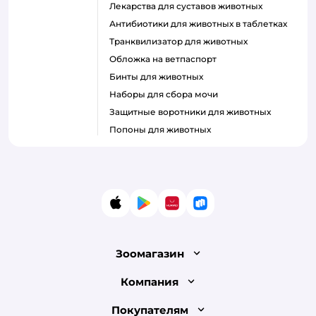
Лекарства для суставов животных
Антибиотики для животных в таблетках
Транквилизатор для животных
Обложка на ветпаспорт
Бинты для животных
Наборы для сбора мочи
Защитные воротники для животных
Попоны для животных
App Store
Google Play
AppGallery
RuStore
Зоомагазин
Лицензия
Компания
Как сделать заказ
О компании
Покупателям