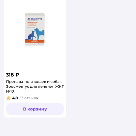
318 ₽
Препарат для кошек и собак
Зоосмектус для лечения ЖКТ
№10
4,8
23
отзыва
Рейтинг:
В корзину