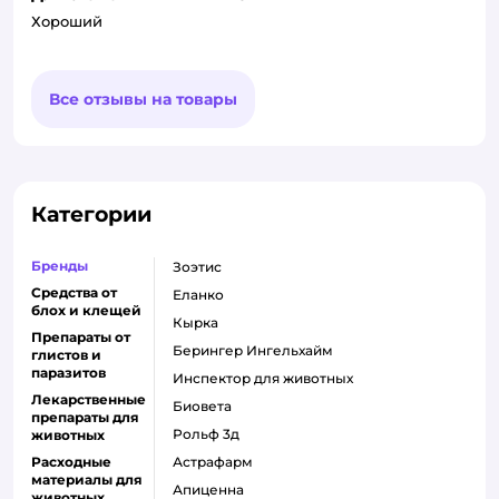
Хороший
Все отзывы на товары
Категории
Бренды
Зоэтис
Средства от
Еланко
блох и клещей
Кырка
Препараты от
Берингер Ингельхайм
глистов и
паразитов
Инспектор для животных
Лекарственные
Биовета
препараты для
Рольф 3д
животных
Расходные
Астрафарм
материалы для
Апиценна
животных