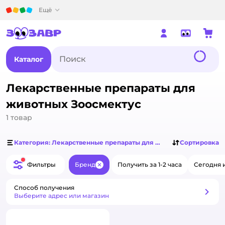
Детский мир
Ещё
Каталог
Лекарственные препараты для
животных Зоосмектус
1
товар
Категория: Лекарственные препараты для животных
Сортировка
Фильтры
Бренд
Получить за 1-2 часа
Сегодня 
Закрыть
Способ получения
Способ получения
Выберите адрес или магазин