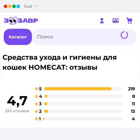
Детский мир
Ещё
Каталог
Средства ухода и гигиены для
кошек HOMECAT: отзывы
5
219
о
оценка
4,7
4
8
о
оценка
3
11
о
оценка
255 отзывов
2
13
о
оценка
1
4
о
оценка