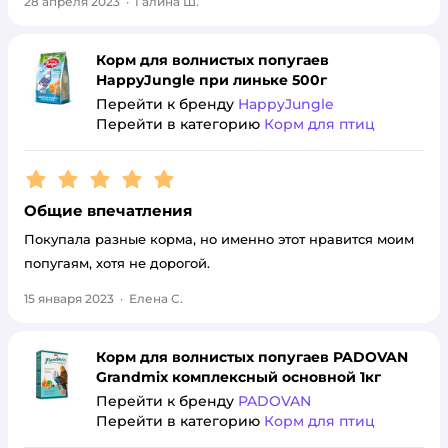
28 апреля 2023
·
Галина Ш.
Корм для волнистых попугаев
HappyJungle при линьке 500г
Перейти к бренду
HappyJungle
Перейти в категорию
Корм для птиц
Рейтинг:
5
Общие впечатления
Покупала разные корма, но именно этот нравится моим
попугаям, хотя не дорогой.
15 января 2023
·
Елена С.
Корм для волнистых попугаев PADOVAN
Grandmix комплексный основной 1кг
Перейти к бренду
PADOVAN
Перейти в категорию
Корм для птиц