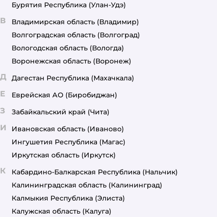
Бурятия Республика
(Улан-Удэ)
В
Владимирская область
(Владимир)
Волгоградская область
(Волгоград)
Вологодская область
(Вологда)
Воронежская область
(Воронеж)
Д
Дагестан Республика
(Махачкала)
Е
Еврейская АО
(Биробиджан)
З
Забайкальский край
(Чита)
И
Ивановская область
(Иваново)
Ингушетия Республика
(Магас)
Иркутская область
(Иркутск)
К
Кабардино-Балкарская Республика
(Нальчик)
Калининградская область
(Калининград)
Калмыкия Республика
(Элиста)
Калужская область
(Калуга)