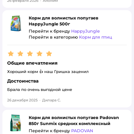
26 февраля 2026
·
Аноним
Корм для волнистых попугаев
HappyJungle 500г
Перейти к бренду
HappyJungle
Перейти в категорию
Корм для птиц
Рейтинг:
5
Общие впечатления
Хороший корм 👍 наш Гришка заценил
Достоинства
Брала по очень выгодной цене
26 декабря 2025
·
Дилара С.
Корм для волнистых попугаев Padovan
850г Sunmix средних комплексный
Перейти к бренду
PADOVAN