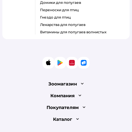
домики для попугаев
переноски для птиц
гнездо для птиц
лекарства для попугаев
витамины для попугаев волнистых
App Store
Google Play
AppGallery
RuStore
Зоомагазин
Лицензия
Компания
Как сделать заказ
О компании
Покупателям
Доставка и оплата
Раскрытие информации
Бонусные карты
Каталог
Обмен и возврат товара
Инвесторам
Электронные подарочные сертификаты
Правила продажи
Товары для кошек
Пресс-центр