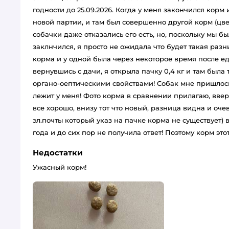
годности до 25.09.2026. Когда у меня закончился корм 
новой партии, и там был совершенно другой корм (цве
собачки даже отказались его есть, но, поскольку мы б
заклнчился, я просто не ожидала что будет такая разни
корма и у одной была через некоторое время после еды
вернувшись с дачи, я открыла пачку 0,4 кг и там была
органо-оептическими свойствами! Собак мне пришлось
лежит у меня! Фото корма в сравнении прилагаю, вве
все хорошо, внизу тот что новый, разница видна и оче
эл.почты который указ на пачке корма не существует) 
года и до сих пор не получила ответ! Поэтому корм это
Недостатки
Ужасный корм!