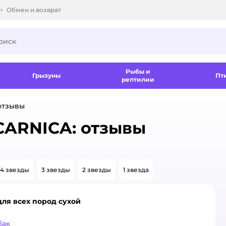
Обмен и возврат
ки.
Рыбы и
Грызуны
Пт
рептилии
отзывы
CARNICA: отзывы
4 звезды
3 звезды
2 звезды
1 звезда
для всех пород сухой
бак