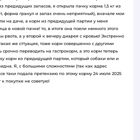
из предидущих запасов, я открыла пачку корма 1,5 кг из
т, форма гранул и запах очень неприятный), вначале мои
ыли на даче, а корм из предидущей партии у меня
ца в новой пачке! то, в итоге она поели немного этого
 рвота, а у второй к вечеру диарея с кровью! Экстренно
 такая же сттуация, тоже корм совершенно с другими
 срочно переводить на гастрокорм, а это корм теперь
рху корм из предидущей партии, который собаки ели и
видна. Я, с большими сложностями (так как адрес
все таки подала претензию по этому корму 24 июля 2025
т к покупке не советую!