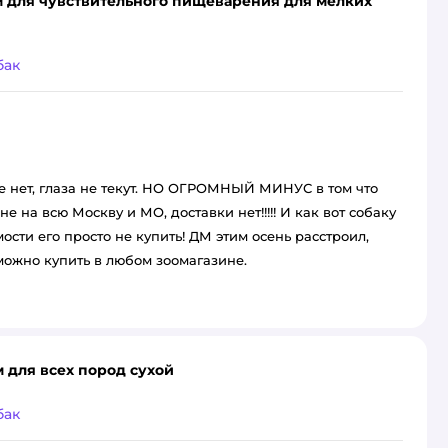
ом для чувствительного пищеварения для мелких
бак
ие нет, глаза не текут. НО ОГРОМНЫЙ МИНУС в том что
не на всю Москву и МО, доставки нет!!!!! И как вот собаку
сти его просто не купить! ДМ этим осень расстроил,
можно купить в любом зоомагазине.
м для всех пород сухой
бак