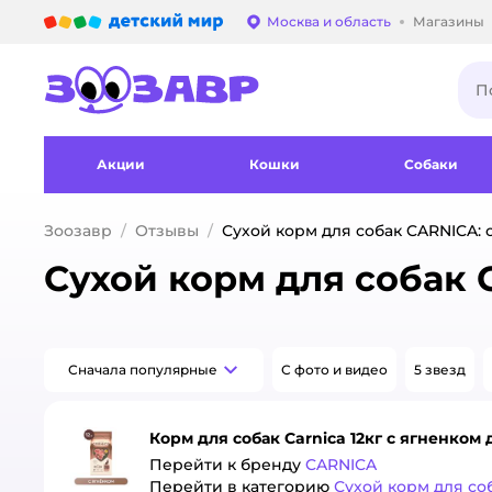
Детский мир
Москва и область
Магазины
Выбор адреса достав
Акции
Кошки
Собаки
Зоозавр
Отзывы
Сухой корм для собак CARNICA: 
Сухой корм для собак 
Сначала популярные
С фото и видео
5 звезд
Корм для собак Carnica 12кг с ягненком 
Перейти к бренду
CARNICA
Перейти в категорию
Сухой корм для со