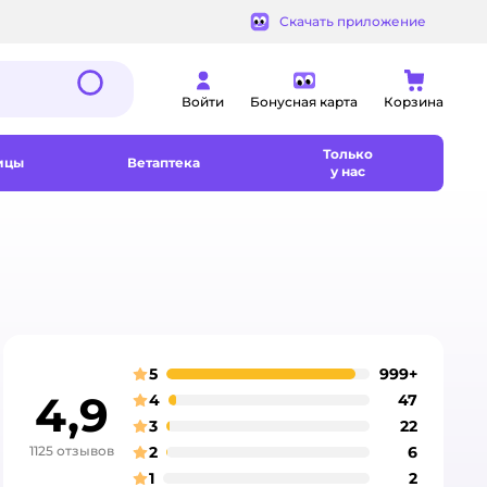
Скачать приложение
Войти
Бонусная карта
Корзина
Только
ицы
Ветаптека
у нас
5
999+
отзывов
оценка
4,9
4
47
отзывов
оценка
3
22
отзывов
оценка
1125 отзывов
2
6
отзывов
оценка
1
2
отзывов