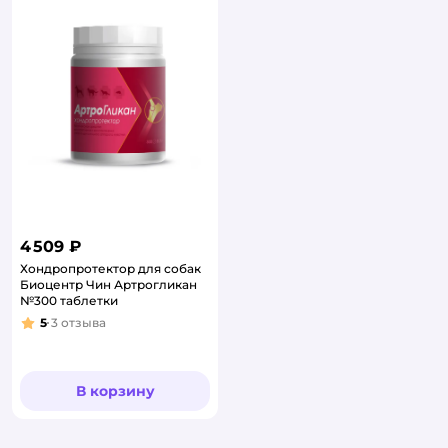
4 509 ₽
Хондропротектор для собак
Биоцентр Чин Артрогликан
№300 таблетки
5
3
отзыва
Рейтинг:
В корзину