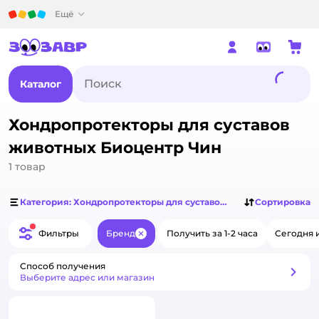
Детский мир
Ещё
Каталог
Хондропротекторы для суставов
животных Биоцентр Чин
1
товар
Категория: Хондропротекторы для суставов животных
Сортировка
Фильтры
Бренд
Получить за 1-2 часа
Сегодня 
Закрыть
Способ получения
Способ получения
Выберите адрес или магазин