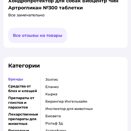
Хондропротектор для собак Биоцентр Чин
Артрогликан №300 таблетки
Все замечательно
Все отзывы на товары
Категории
Бренды
Зоэтис
Средства от
Еланко
блох и клещей
Кырка
Препараты от
Берингер Ингельхайм
глистов и
паразитов
Инспектор для животных
Лекарственные
Биовета
препараты для
Рольф 3д
животных
Расходные
Астрафарм