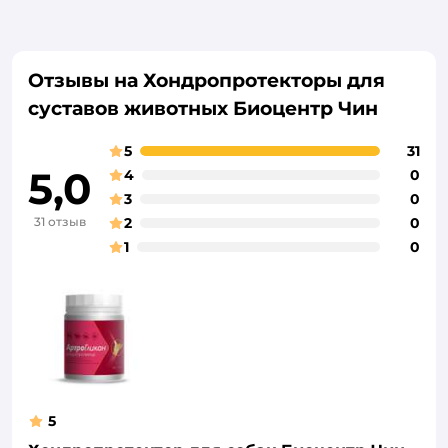
Отзывы на Хондропротекторы для
суставов животных Биоцентр Чин
5
31
5,0
4
0
3
0
31 отзыв
2
0
1
0
5