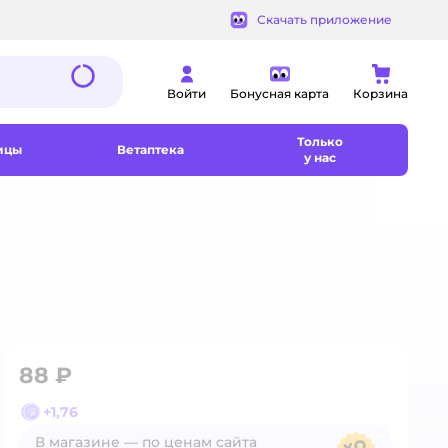
Скачать приложение
Войти
Бонусная карта
Корзина
Только
ицы
Ветаптека
у нас
88 ₽
+
1,76
В магазине — по ценам сайта