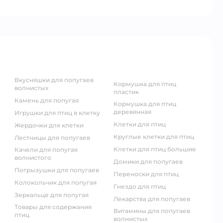
вкусняшки для попугаев
кормушка для птиц
волнистых
пластик
камень для попугая
кормушка для птиц
деревянная
игрушки для птиц в клетку
клетки для птиц
жердочки для клетки
круглые клетки для птиц
лестницы для попугаев
клетки для птиц большие
качели для попугая
волнистого
домики для попугаев
погрызушки для попугаев
переноски для птиц
колокольчик для попугая
гнездо для птиц
зеркальце для попугая
лекарства для попугаев
товары для содержания
витамины для попугаев
птиц
волнистых