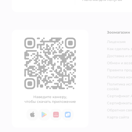
Зоомагазин
Лицензия
Как сделать 
Доставка и о
Обмен и возв
Правила про
Политика ко
Политика ис
cookie
Сертификат 
Наведите камеру,
чтобы скачать приложение
Сертификат
Обратная свя
App Store
Google Play
AppGallery
RuStore
Карта сайта