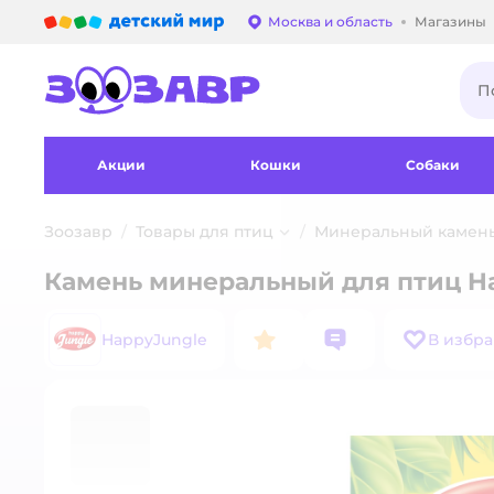
Детский мир
Москва и область
Магазины
Выбор адреса достав
Акции
Кошки
Собаки
Зоозавр
Товары для птиц
Минеральный камень
Камень минеральный для птиц Ha
HappyJungle
В избр