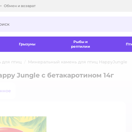
Обмен и возврат
ки.
Рыбы и
Грызуны
Пт
рептилии
 для птиц
Минеральный камень для птиц HappyJungle
ppy Jungle с бетакаротином 14г
анное