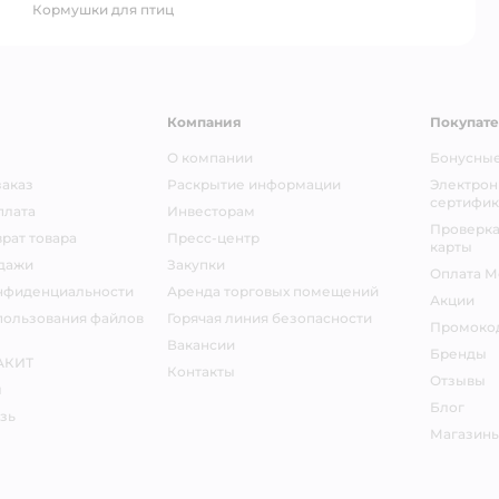
кормушки для птиц
Компания
Покупат
О компании
Бонусные
заказ
Раскрытие информации
Электрон
сертифик
плата
Инвесторам
Проверка
рат товара
Пресс-центр
карты
дажи
Закупки
Оплата М
нфиденциальности
Аренда торговых помещений
Акции
пользования файлов
Горячая линия безопасности
Промоко
Вакансии
Бренды
АКИТ
Контакты
Отзывы
ы
Блог
зь
Магазины