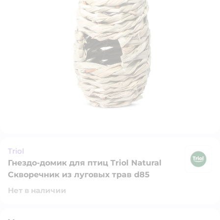
Triol
Гнездо-домик для птиц Triol Natural
Tr
Скворечник из луговых трав d85
Нет в наличии