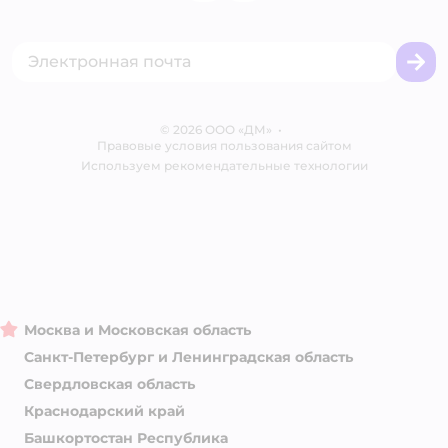
Одежда для кошек
Аренда торговых помещений
Акции
Сертификат АКИТ
Товары для собак
Горячая линия безопасности
Промокоды
Сертификаты
Корм для собак
Вакансии
Бренды
Обратная связь
Одежда для собак
Контакты
Отзывы
Карта сайта
Ветаптека
© 2026 ООО «ДМ»
Блог
•
Правовые условия пользования сайтом
Магазины сети
Используем рекомендательные технологии
Москва и Московская область
Санкт-Петербург и Ленинградская область
Свердловская область
Краснодарский край
Башкортостан Республика