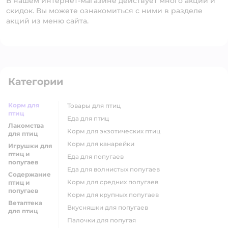
В нашем интернет-магазине действует много акций и
скидок. Вы можете ознакомиться с ними в разделе
акций из меню сайта.
Категории
Корм для
товары для птиц
птиц
еда для птиц
Лакомства
корм для экзотических птиц
для птиц
корм для канарейки
Игрушки для
птиц и
еда для попугаев
попугаев
еда для волнистых попугаев
Содержание
корм для средних попугаев
птиц и
попугаев
корм для крупных попугаев
Ветаптека
вкусняшки для попугаев
для птиц
палочки для попугая