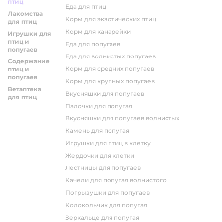
птиц
еда для птиц
Лакомства
корм для экзотических птиц
для птиц
корм для канарейки
Игрушки для
птиц и
еда для попугаев
попугаев
еда для волнистых попугаев
Содержание
корм для средних попугаев
птиц и
попугаев
корм для крупных попугаев
Ветаптека
вкусняшки для попугаев
для птиц
палочки для попугая
вкусняшки для попугаев волнистых
камень для попугая
игрушки для птиц в клетку
жердочки для клетки
лестницы для попугаев
качели для попугая волнистого
погрызушки для попугаев
колокольчик для попугая
зеркальце для попугая