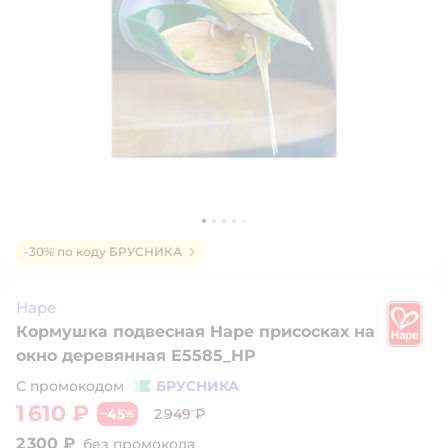
-30% по коду БРУСНИКА
Hape
Кормушка подвесная Hape присосках на
H
окно деревянная E5585_HP
С промокодом
БРУСНИКА
1 610 ₽
45
2 949 ₽
−
%
2 300 ₽
без промокода