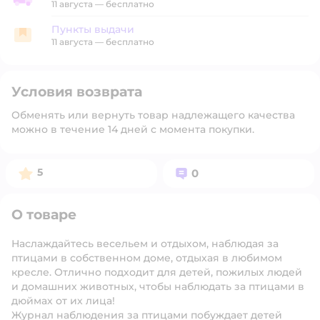
Доставка со склада
11 августа
—
бесплатно
Пункты выдачи
Пункты выдачи
11 августа
—
бесплатно
Условия возврата
Обменять или вернуть товар надлежащего качества
можно в течение 14 дней с момента покупки.
Рейтинг:
Вопросов:
5
0
О товаре
Наслаждайтесь весельем и отдыхом, наблюдая за
птицами в собственном доме, отдыхая в любимом
кресле. Отлично подходит для детей, пожилых людей
и домашних животных, чтобы наблюдать за птицами в
дюймах от их лица!
Журнал наблюдения за птицами побуждает детей