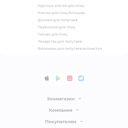
круглые клетки для птиц
клетки для птиц большие
домики для попугаев
переноски для птиц
гнездо для птиц
лекарства для попугаев
витамины для попугаев волнистых
App Store
Google Play
AppGallery
RuStore
Зоомагазин
Лицензия
Компания
Как сделать заказ
О компании
Покупателям
Доставка и оплата