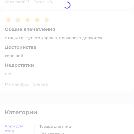
22 июля 2023
·
Татьяна З.
Рейтинг:
5
Общие впечатления
птицы грызут его хорошо, проволока держится
Достоинства
хороший
Недостатки
нет
17 июня 2022
·
Елена Б.
Категории
Корм для
товары для птиц
птиц
еда для птиц