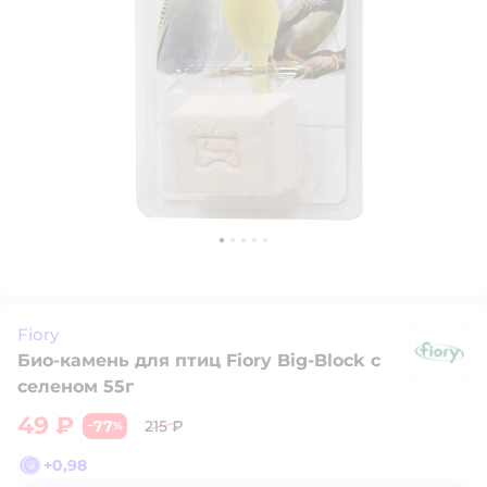
Fiory
Био-камень для птиц Fiory Big-Block с
Fi
селеном 55г
49 ₽
77
215 ₽
−
%
+
0,98