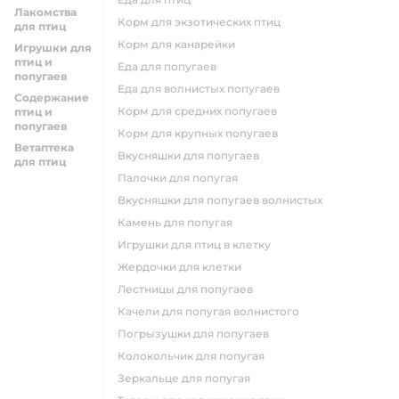
Лакомства
корм для экзотических птиц
для птиц
корм для канарейки
Игрушки для
птиц и
еда для попугаев
попугаев
еда для волнистых попугаев
Содержание
корм для средних попугаев
птиц и
попугаев
корм для крупных попугаев
Ветаптека
вкусняшки для попугаев
для птиц
палочки для попугая
вкусняшки для попугаев волнистых
камень для попугая
игрушки для птиц в клетку
жердочки для клетки
лестницы для попугаев
качели для попугая волнистого
погрызушки для попугаев
колокольчик для попугая
зеркальце для попугая